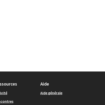
ssources
Aide
ivité
Aide générale
ncontres