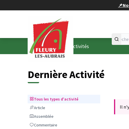
Panneau de gestion des cookies
📌Nou
Accueil
Menu principal
/
Dernières activités
Dernière Activité
Tous les types d'activité
Tous les types d'activité
Il n'
Article
Article
Assemblée
Assemblée
Commentaire
Commentaire