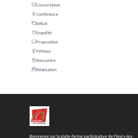
Concertation
Concertation
Conférence
Conférence
Débat
Débat
Enquête
Enquête
Proposition
Proposition
Pétition
Pétition
Rencontre
Rencontre
Réalisation
Réalisation
Bienvenue sur la plate-forme participative de Fleury-les-