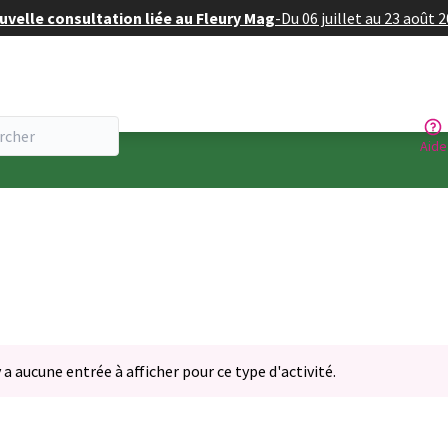
velle consultation liée au Fleury Mag
-
Du 06 juillet au 23 août 
Aide
y a aucune entrée à afficher pour ce type d'activité.