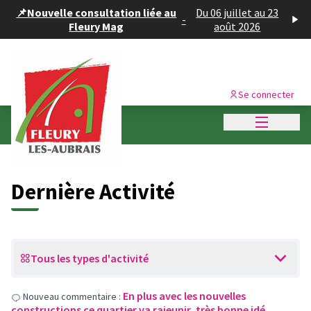
Panneau de gestion des cookies
📌Nouvelle consultation liée au
Du 06 juillet au 23
-
Fleury Mag
août 2026
Se connecter
Menu princi
Dernières activités
Dernière Activité
Tous les types d'activité
En plus avec les nouvelles
Nouveau commentaire :
constructions ce quartier va rajeunir, très bonne idé…