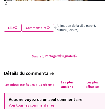
(Lien externe)
Animation de la ville (sport,
Like
Commentaire
Filtrer les résultats de la catégorie : A
culture, loisirs)
Partager
Signaler
Suivre
Détails du commentaire
Les plus
Les plus
Les mieux notés
Les plus récents
anciens
débattus
Vous ne voyez qu'un seul commentaire
Voir tous les commentaires