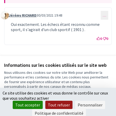
Jérémy RICHARD
30/03/2021 19:48
…
Commentaire 404 (réponse au commentaire 403)
Oui exactement. Les échecs étant reconnu comme
sport, il s'agirait d'un club sportif ( 1901 ) .
0
0
Référence : fleury-PROP-2021-03-358
Vérifiez l'empreinte numérique
Informations sur les cookies utilisés sur le site web
Nous utilisons des cookies sur notre site Web pour améliorer la
performance et les contenus du site. Les cookies nous permettent
Conditions d'utilisation
de fournir une expérience utilisateur et un contenu plus
Paramètres des cookies
personnalisés à partir de nos canaux de médias sociaux.
Ce site utilise des cookies et vous donne le contrôle sur ceux
Tout accepter
que vous souhaitez activer
Accepter seulement les cookies essentiels
Licence Cre
(Lien extern
Tout accepter
Tout refuser
Personnaliser
(Lien externe)
Site réalisé par
Open Source Politics
grâce au
logiciel libre
Paramètres
(Lien externe)
Decidim
.
Politique de confidentialité
(Lien externe)