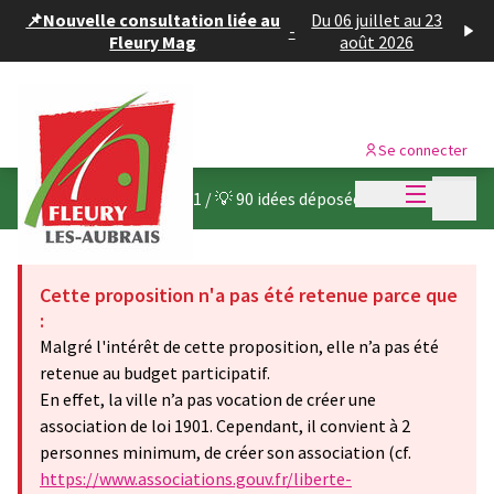
Panneau de gestion des cookies
📌Nouvelle consultation liée au
Du 06 juillet au 23
-
Fleury Mag
août 2026
Se connecter
Menu princi
Menu p
Budget participatif 2021
/
💡 90 idées déposées
Cette proposition n'a pas été retenue parce que
:
Malgré l'intérêt de cette proposition, elle n’a pas été
retenue au budget participatif.
En effet, la ville n’a pas vocation de créer une
association de loi 1901. Cependant, il convient à 2
personnes minimum, de créer son association (cf.
https://www.associations.gouv.fr/liberte-