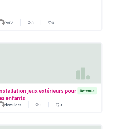
RAPA
3
0
Installation jeux extérieurs pour
Retenue
les enfants
demulder
3
0