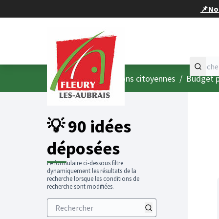
Panneau de gestion des cookies
📌Nou
Accueil
Menu principal
/
Consultations citoyennes
/
Budget p
💡 90 idées
déposées
Le formulaire ci-dessous filtre
dynamiquement les résultats de la
recherche lorsque les conditions de
recherche sont modifiées.