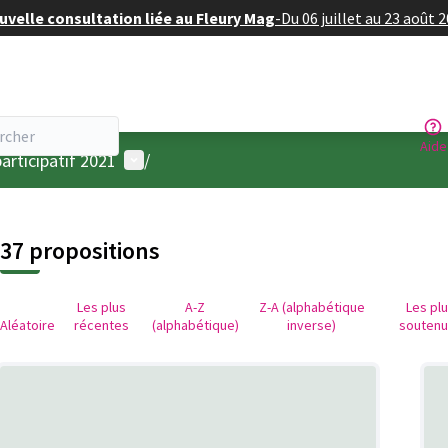
velle consultation liée au Fleury Mag
-
Du 06 juillet au 23 août 
Aide
Menu utilisateur
articipatif 2021
/
37 propositions
Les plus
A-Z
Z-A (alphabétique
Les pl
Aléatoire
récentes
(alphabétique)
inverse)
souten