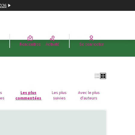
2026
Rencontres
Activité
Se connecter
us
Les plus
Les plus
Avec le plus
ues
commentées
suivies
d'auteurs