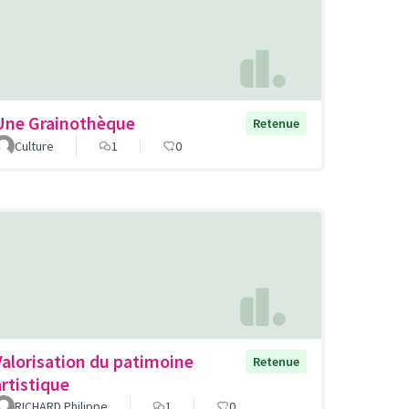
Une Grainothèque
Retenue
Culture
1
0
Valorisation du patimoine
Retenue
artistique
RICHARD Philippe
1
0