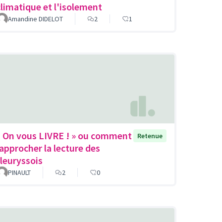
climatique et l'isolement
Amandine DIDELOT
2
1
« On vous LIVRE ! » ou comment
Retenue
rapprocher la lecture des
fleuryssois
PINAULT
2
0