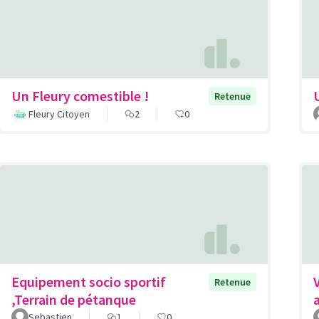
Un Fleury comestible !
Retenue
Fleury Citoyen
2
0
Equipement socio sportif
Retenue
,Terrain de pétanque
Sebastien
1
0