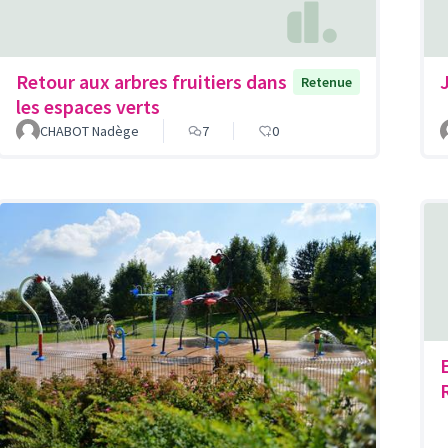
Retour aux arbres fruitiers dans
J
Retenue
les espaces verts
CHABOT Nadège
7
0