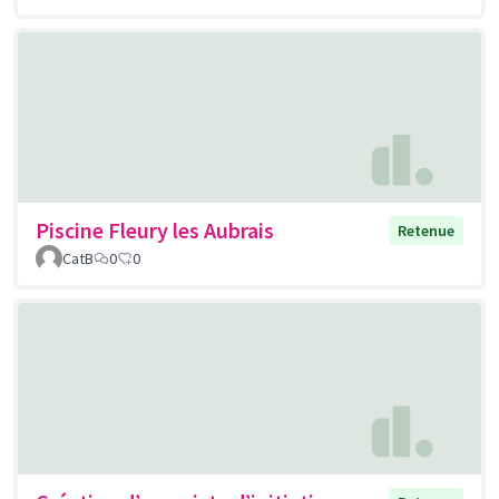
Piscine Fleury les Aubrais
Retenue
CatB
0
0