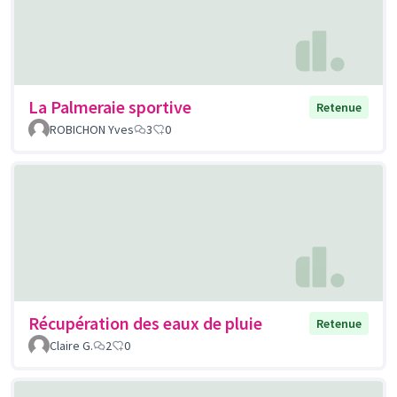
La Palmeraie sportive
Retenue
ROBICHON Yves
3
0
Récupération des eaux de pluie
Retenue
Claire G.
2
0