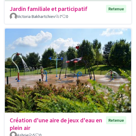
Jardin familiale et participatif
Retenue
Victoria Bakhartchiev
7
0
Création d'une aire de jeux d'eau en
Retenue
plein air
Ashrie
5
0