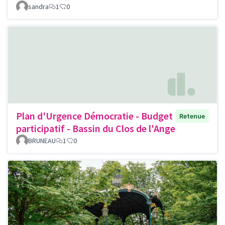
sandra
1
0
Plan d'Urgence Démocratie - Budget
Retenue
participatif - Bassin du Clos de l'Ange
BRUNEAU
1
0