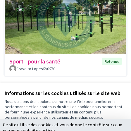
Sport - pour la santé
Retenue
Craveiro Lopes
0
0
Voir toutes les propositions retirées
Informations sur les cookies utilisés sur le site web
Nous utilisons des cookies sur notre site Web pour améliorer la
performance et les contenus du site. Les cookies nous permettent
Conditions d'utilisation
de fournir une expérience utilisateur et un contenu plus
Paramètres des cookies
personnalisés à partir de nos canaux de médias sociaux.
Ce site utilise des cookies et vous donne le contrôle sur ceux
Tout accepter
que vous souhaitez activer