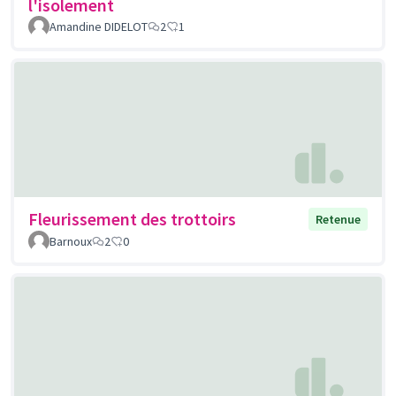
l'isolement
Amandine DIDELOT
2
1
Fleurissement des trottoirs
Retenue
Barnoux
2
0