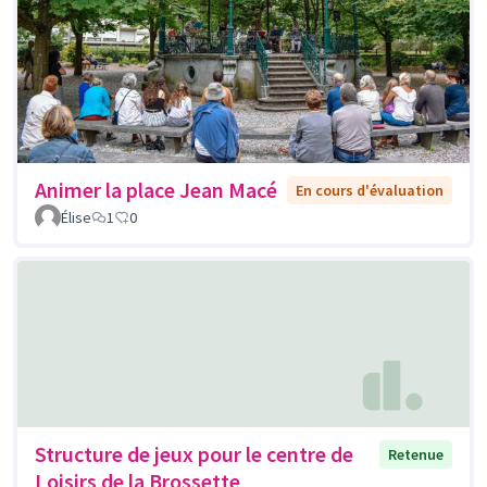
Animer la place Jean Macé
En cours d'évaluation
Élise
1
0
Structure de jeux pour le centre de
Retenue
Loisirs de la Brossette