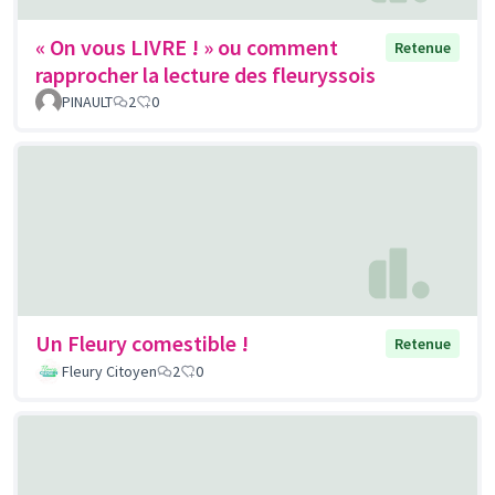
« On vous LIVRE ! » ou comment
Retenue
rapprocher la lecture des fleuryssois
PINAULT
2
0
Un Fleury comestible !
Retenue
Fleury Citoyen
2
0