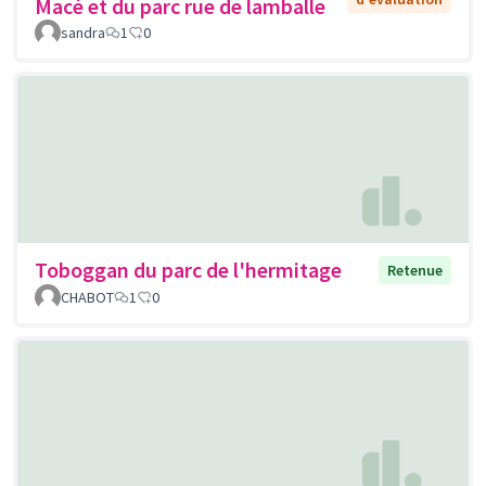
Macé et du parc rue de lamballe
sandra
1
0
Toboggan du parc de l'hermitage
Retenue
CHABOT
1
0