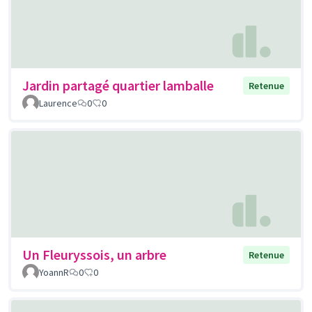
Jardin partagé quartier lamballe
Retenue
Laurence
0
0
Un Fleuryssois, un arbre
Retenue
YoannR
0
0