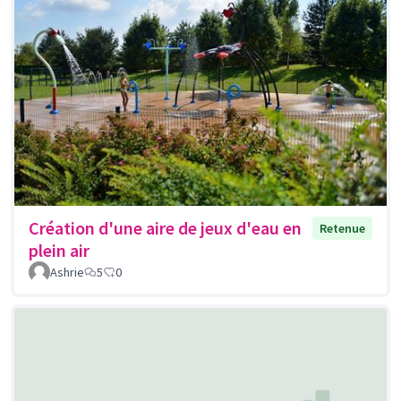
Création d'une aire de jeux d'eau en
Retenue
plein air
Ashrie
5
0