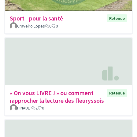
Sport - pour la santé
Retenue
Craveiro Lopes
0
0
« On vous LIVRE ! » ou comment
Retenue
rapprocher la lecture des fleuryssois
PINAULT
2
0