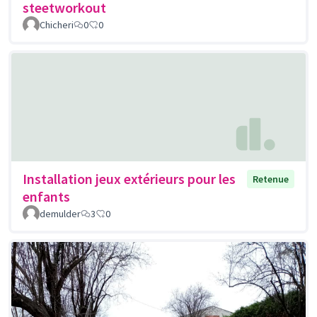
steetworkout
Chicheri
0
0
Installation jeux extérieurs pour les
Retenue
enfants
demulder
3
0