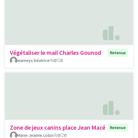
Végétaliser le mail Charles Gounod
Retenue
warneys béatrice
0
0
Zone de jeux canins place Jean Macé
Retenue
Marie-Jeanne Lotus
0
0