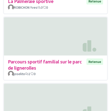
La Palmeraie sportive
Retenue
ROBICHON Yves
3
0
Parcours sportif familial sur le parc
Retenue
de lignerolles
joselito
1
0