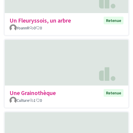
Un Fleuryssois, un arbre
Retenue
YoannR
0
0
Une Grainothèque
Retenue
Culture
1
0