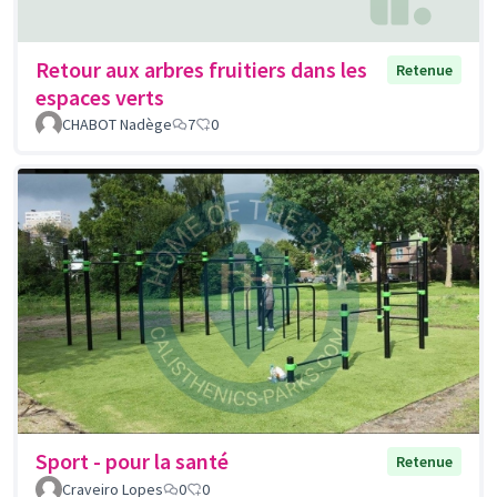
Retour aux arbres fruitiers dans les
Retenue
espaces verts
CHABOT Nadège
7
0
Sport - pour la santé
Retenue
Craveiro Lopes
0
0