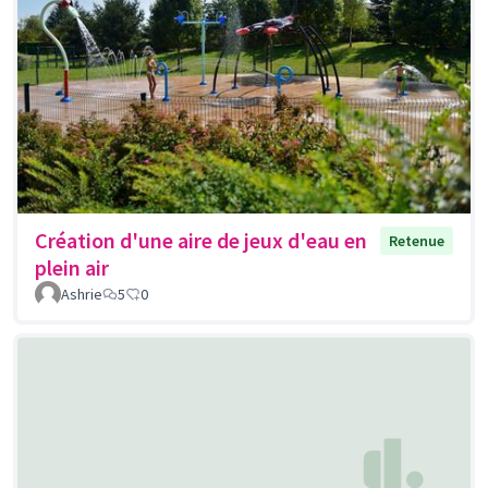
Création d'une aire de jeux d'eau en
Retenue
plein air
Ashrie
5
0