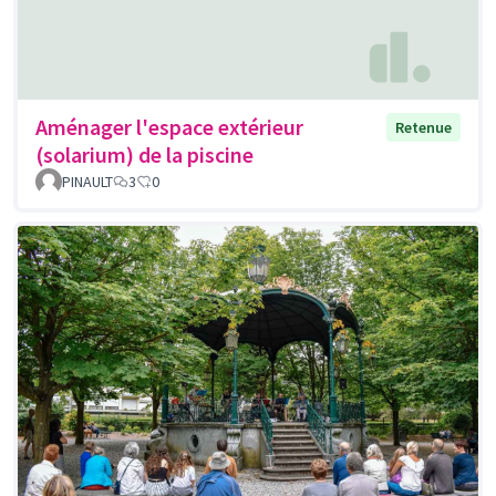
Aménager l'espace extérieur
Retenue
(solarium) de la piscine
PINAULT
3
0