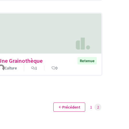
Une Grainothèque
Retenue
Culture
1
0
Précédent
1
2