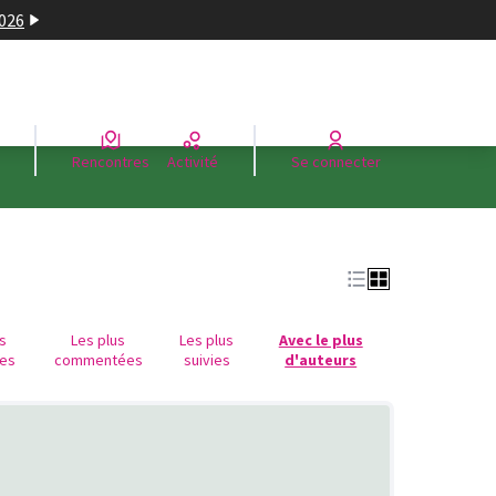
2026
Rencontres
Activité
Se connecter
us
Les plus
Les plus
Avec le plus
es
commentées
suivies
d'auteurs