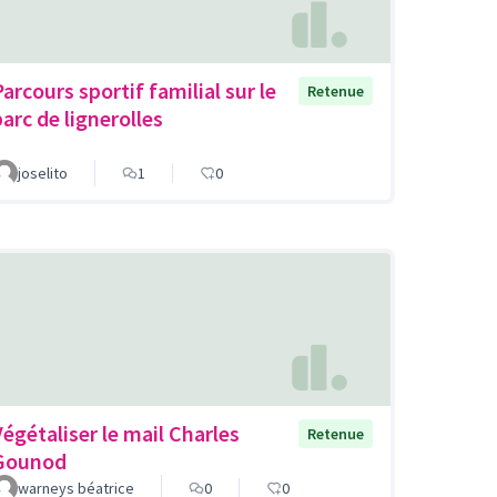
Parcours sportif familial sur le
Retenue
parc de lignerolles
joselito
1
0
Végétaliser le mail Charles
Retenue
Gounod
warneys béatrice
0
0