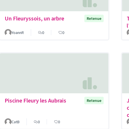
Un Fleuryssois, un arbre
Retenue
YoannR
0
0
Piscine Fleury les Aubrais
Retenue
CatB
0
0