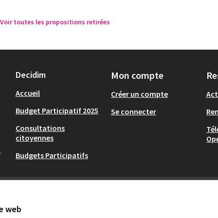
Voir toutes les propositions retirées
Decidim
Mon compte
Re
Accueil
Créer un compte
Act
Budget Participatif 2025
Se connecter
Re
Consultations
Tél
citoyennes
Op
.
Budgets Participatifs
te web