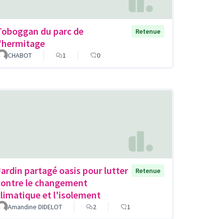
Toboggan du parc de
Retenue
l'hermitage
CHABOT
1
0
Jardin partagé oasis pour lutter
Retenue
contre le changement
climatique et l'isolement
Amandine DIDELOT
2
1