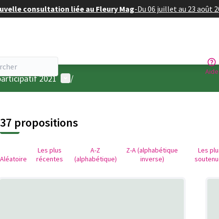
velle consultation liée au Fleury Mag
-
Du 06 juillet au 23 août 
Aide
Menu utilisateur
articipatif 2021
/
37 propositions
Les plus
A-Z
Z-A (alphabétique
Les pl
Aléatoire
récentes
(alphabétique)
inverse)
soutenu