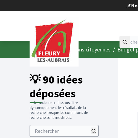
Panneau de gestion des cookies
📌Nou
Accueil
Menu principal
/
Consultations citoyennes
/
Budget p
💡 90 idées
déposées
Le formulaire ci-dessous filtre
dynamiquement les résultats de la
recherche lorsque les conditions de
recherche sont modifiées.