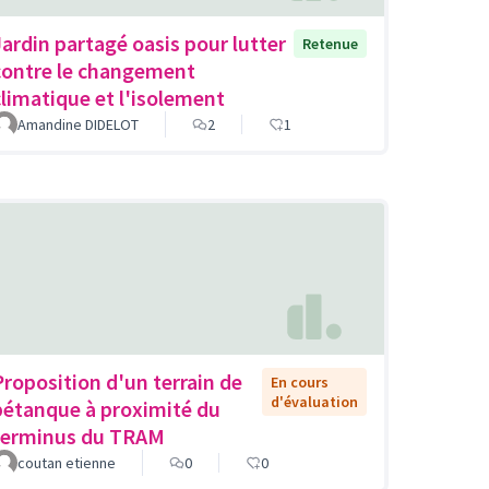
Jardin partagé oasis pour lutter
Retenue
contre le changement
climatique et l'isolement
Amandine DIDELOT
2
1
Proposition d'un terrain de
En cours
d'évaluation
pétanque à proximité du
terminus du TRAM
coutan etienne
0
0