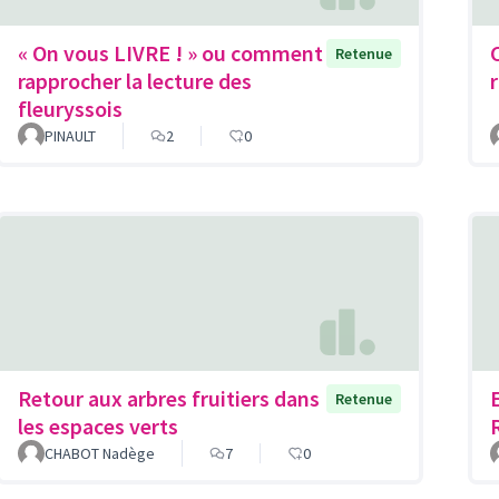
« On vous LIVRE ! » ou comment
Retenue
rapprocher la lecture des
r
fleuryssois
PINAULT
2
0
Retour aux arbres fruitiers dans
Retenue
les espaces verts
CHABOT Nadège
7
0