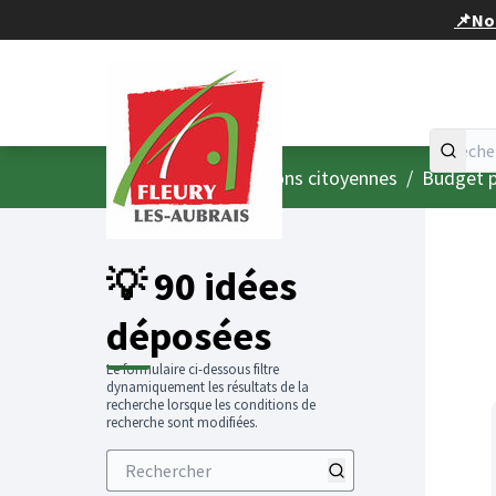
Panneau de gestion des cookies
📌Nou
Accueil
Menu principal
/
Consultations citoyennes
/
Budget p
💡 90 idées
déposées
Le formulaire ci-dessous filtre
dynamiquement les résultats de la
recherche lorsque les conditions de
recherche sont modifiées.