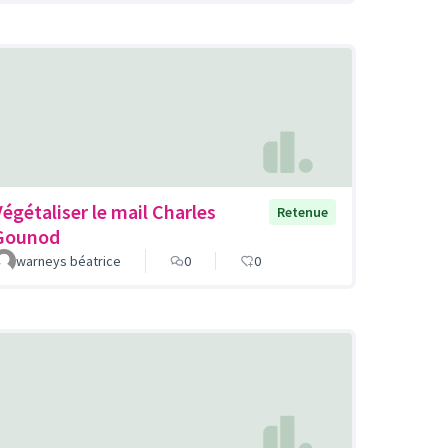
Végétaliser le mail Charles
Retenue
Gounod
warneys béatrice
0
0