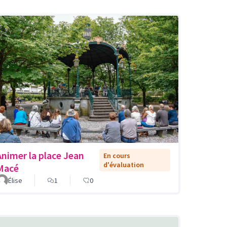
Animer la place Jean
En cours
d'évaluation
Macé
Élise
1
0