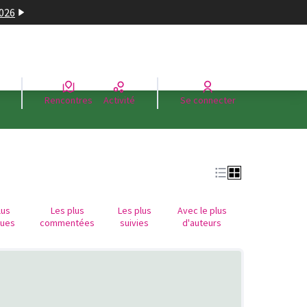
2026
Rencontres
Activité
Se connecter
lus
Les plus
Les plus
Avec le plus
nues
commentées
suivies
d'auteurs