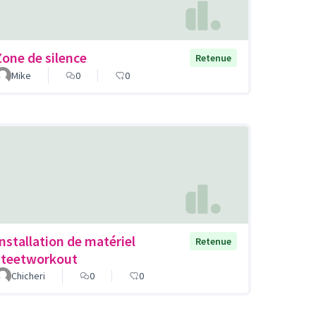
Zone de silence
Retenue
Mike
0
0
Installation de matériel
Retenue
steetworkout
Chicheri
0
0