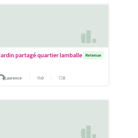
Jardin partagé quartier lamballe
Retenue
Laurence
0
0