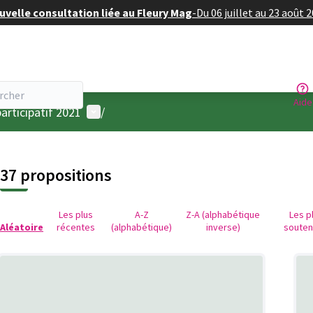
velle consultation liée au Fleury Mag
-
Du 06 juillet au 23 août 
Aide
Menu utilisateur
articipatif 2021
/
37 propositions
Les plus
A-Z
Z-A (alphabétique
Les p
Aléatoire
récentes
(alphabétique)
inverse)
soute