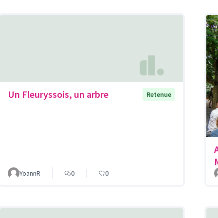
Un Fleuryssois, un arbre
Retenue
YoannR
0
0