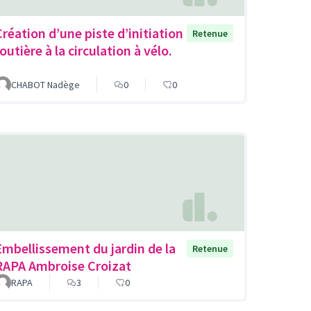
Création d’une piste d’initiation
Retenue
outière à la circulation à vélo.
CHABOT Nadège
0
0
Embellissement du jardin de la
Retenue
RAPA Ambroise Croizat
RAPA
3
0