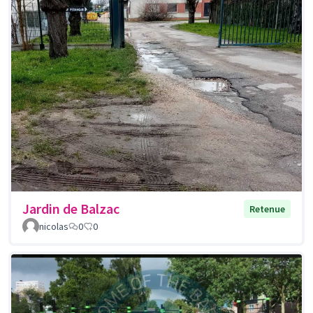
Jardin de Balzac
Retenue
nicolas
0
0