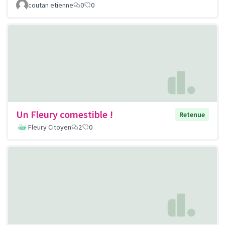
coutan etienne
0
0
Un Fleury comestible !
Retenue
Fleury Citoyen
2
0