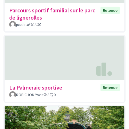
Parcours sportif familial sur le parc
Retenue
de lignerolles
joselito
1
0
La Palmeraie sportive
Retenue
ROBICHON Yves
3
0