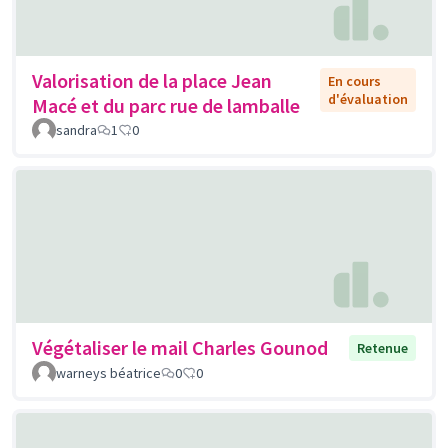
Valorisation de la place Jean
En cours
d'évaluation
Macé et du parc rue de lamballe
sandra
1
0
Végétaliser le mail Charles Gounod
Retenue
warneys béatrice
0
0