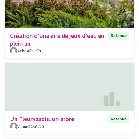
Création d'une aire de jeux d'eau en
Retenue
plein air
Ashrie
5
0
Un Fleuryssois, un arbre
Retenue
YoannR
0
0