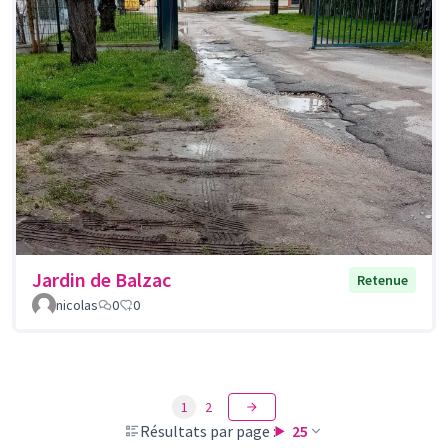
Jardin de Balzac
Retenue
nicolas
0
0
1
2
Résultats par page :
25