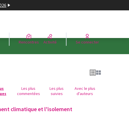
2026
Rencontres
Activité
Se connecter
lus
Les plus
Les plus
Avec le plus
ues
commentées
suivies
d'auteurs
ment climatique et l'isolement