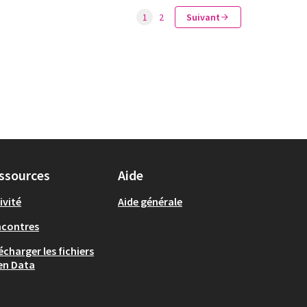
1
2
Suivant
ssources
Aide
ivité
Aide générale
ncontres
écharger les fichiers
en Data