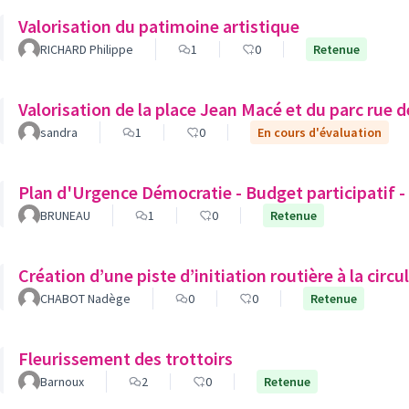
Valorisation du patimoine artistique
RICHARD Philippe
1
0
Retenue
Valorisation de la place Jean Macé et du parc rue 
sandra
1
0
En cours d'évaluation
Plan d'Urgence Démocratie - Budget participatif - 
BRUNEAU
1
0
Retenue
Création d’une piste d’initiation routière à la circu
CHABOT Nadège
0
0
Retenue
Fleurissement des trottoirs
Barnoux
2
0
Retenue