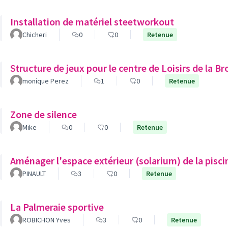
Installation de matériel steetworkout
Chicheri
0
0
Retenue
Structure de jeux pour le centre de Loisirs de la B
monique Perez
1
0
Retenue
Zone de silence
Mike
0
0
Retenue
Aménager l'espace extérieur (solarium) de la pisci
PINAULT
3
0
Retenue
La Palmeraie sportive
ROBICHON Yves
3
0
Retenue