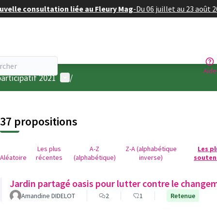
velle consultation liée au Fleury Mag
-
Du 06 juillet au 23 août 
Aide
Menu utilisateur
articipatif 2021
/
37 propositions
Les plus
A-Z
Z-A (alphabétique
Les p
Aléatoire
récentes
(alphabétique)
inverse)
souten
Jardin partagé oasis pour lutter contre le change
Amandine DIDELOT
2
1
Retenue