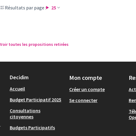
Résultats par page :
25
Voir toutes les propositions retirées
Decidim
Mon compte
Re
Accueil
Créer un compte
Act
Budget Participatif 2025
Se connecter
Re
Consultations
Tél
citoyennes
Op
.
Budgets Participatifs