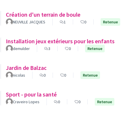
Création d'un terrain de boule
NEUVILLE JACQUES
1
0
Retenue
Installation jeux extérieurs pour les enfants
demulder
3
0
Retenue
Jardin de Balzac
nicolas
0
0
Retenue
Sport - pour la santé
Craveiro Lopes
0
0
Retenue