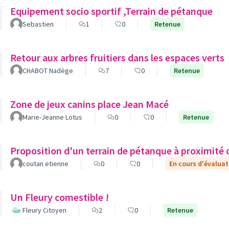
Equipement socio sportif ,Terrain de pétanque
Sebastien
1
0
Retenue
Retour aux arbres fruitiers dans les espaces verts
CHABOT Nadège
7
0
Retenue
Zone de jeux canins place Jean Macé
Marie-Jeanne Lotus
0
0
Retenue
Proposition d'un terrain de pétanque à proximit
coutan etienne
0
0
En cours d'évaluat
Un Fleury comestible !
Fleury Citoyen
2
0
Retenue