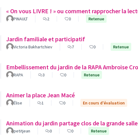
« On vous LIVRE ! » ou comment rapprocher la lect
PINAULT
2
0
Retenue
Jardin familiale et participatif
Victoria Bakhartchiev
7
0
Retenue
Embellissement du jardin de la RAPA Ambroise 
RAPA
3
0
Retenue
Animer la place Jean Macé
Élise
1
0
En cours d'évaluation
Animation du jardin partage clos de la grande salle
petitjean
0
0
Retenue