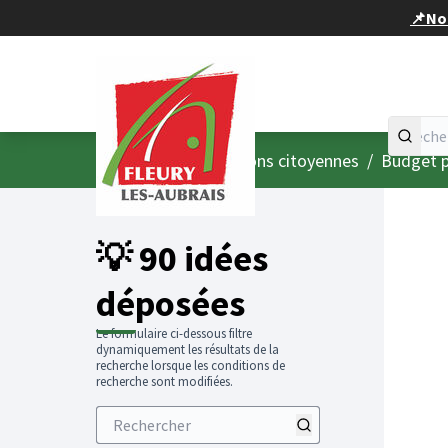
Panneau de gestion des cookies
📌Nou
Accueil
Menu principal
/
Consultations citoyennes
/
Budget p
💡 90 idées
déposées
Le formulaire ci-dessous filtre
dynamiquement les résultats de la
recherche lorsque les conditions de
recherche sont modifiées.