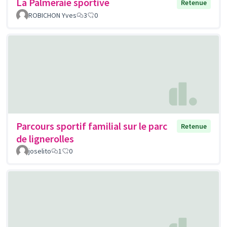
La Palmeraie sportive
Retenue
ROBICHON Yves
3
0
Parcours sportif familial sur le parc
Retenue
de lignerolles
joselito
1
0