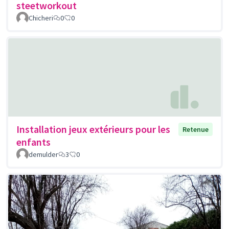
steetworkout
Chicheri
0
0
Installation jeux extérieurs pour les
Retenue
enfants
demulder
3
0