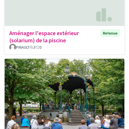
Aménager l'espace extérieur
Retenue
(solarium) de la piscine
PINAULT
3
0