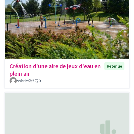
Création d'une aire de jeux d'eau en
Retenue
plein air
Ashrie
5
0