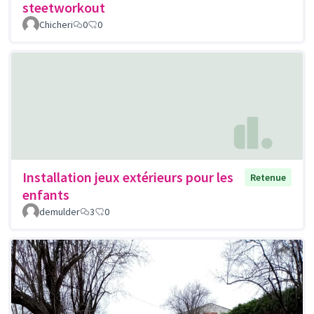
steetworkout
Chicheri
0
0
Installation jeux extérieurs pour les
Retenue
enfants
demulder
3
0