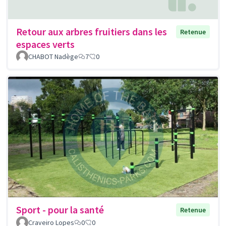
Retour aux arbres fruitiers dans les
Retenue
espaces verts
CHABOT Nadège
7
0
Sport - pour la santé
Retenue
Craveiro Lopes
0
0