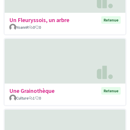
Un Fleuryssois, un arbre
Retenue
YoannR
0
0
Une Grainothèque
Retenue
Culture
1
0