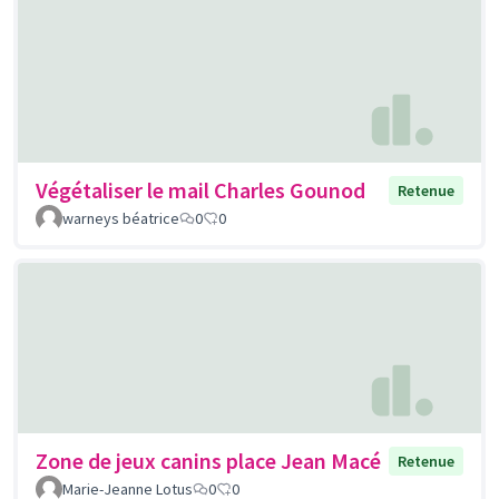
Végétaliser le mail Charles Gounod
Retenue
warneys béatrice
0
0
Zone de jeux canins place Jean Macé
Retenue
Marie-Jeanne Lotus
0
0