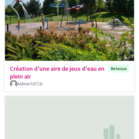
Création d'une aire de jeux d'eau en
Retenue
plein air
Ashrie
5
0