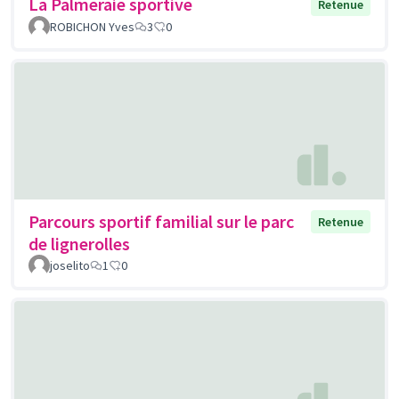
La Palmeraie sportive
Retenue
ROBICHON Yves
3
0
Parcours sportif familial sur le parc
Retenue
de lignerolles
joselito
1
0