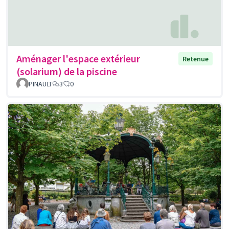
Aménager l'espace extérieur
Retenue
(solarium) de la piscine
PINAULT
3
0