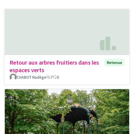
Retour aux arbres fruitiers dans les
Retenue
espaces verts
CHABOT Nadège
7
0