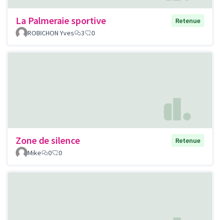
La Palmeraie sportive
Retenue
ROBICHON Yves
3
0
Zone de silence
Retenue
Mike
0
0