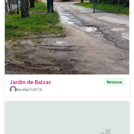
Jardin de Balzac
Retenue
nicolas
0
0