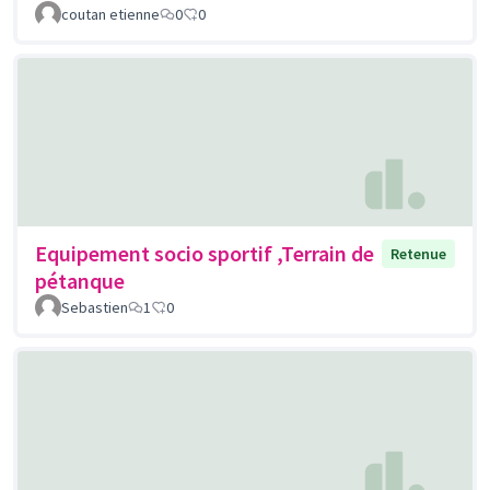
coutan etienne
0
0
Equipement socio sportif ,Terrain de
Retenue
pétanque
Sebastien
1
0