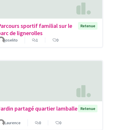
Parcours sportif familial sur le
Retenue
parc de lignerolles
joselito
1
0
Jardin partagé quartier lamballe
Retenue
Laurence
0
0