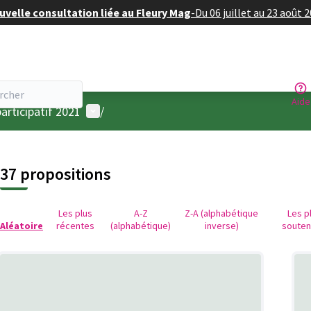
velle consultation liée au Fleury Mag
-
Du 06 juillet au 23 août 
Aide
Menu utilisateur
articipatif 2021
/
37 propositions
Les plus
A-Z
Z-A (alphabétique
Les p
Aléatoire
récentes
(alphabétique)
inverse)
soute