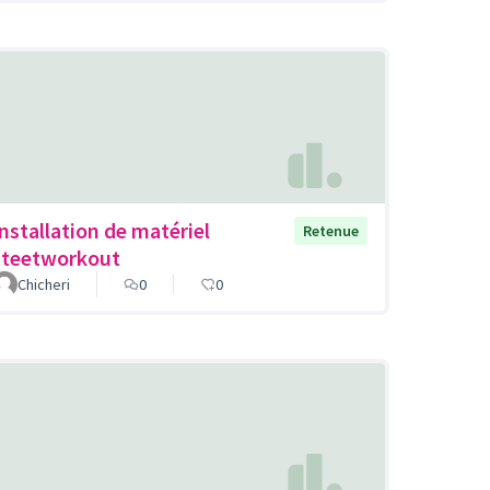
Installation de matériel
Retenue
steetworkout
Chicheri
0
0