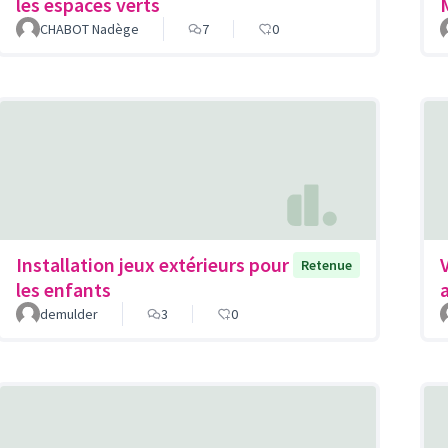
les espaces verts
CHABOT Nadège
7
0
Installation jeux extérieurs pour
Retenue
les enfants
demulder
3
0