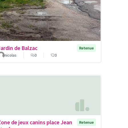
Jardin de Balzac
Retenue
nicolas
0
0
Zone de jeux canins place Jean
Retenue