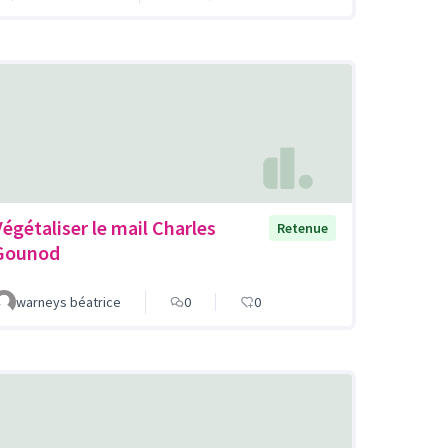
Végétaliser le mail Charles
Retenue
Gounod
warneys béatrice
0
0