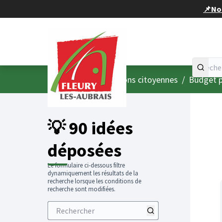
Panneau de gestion des cookies
📌Nou
Accueil
Menu principal
/
Consultations citoyennes
/
Budget p
💡 90 idées
déposées
Le formulaire ci-dessous filtre
dynamiquement les résultats de la
recherche lorsque les conditions de
recherche sont modifiées.