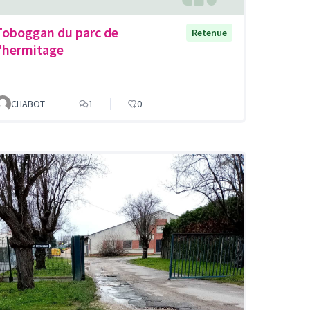
Toboggan du parc de
Retenue
l'hermitage
CHABOT
1
0