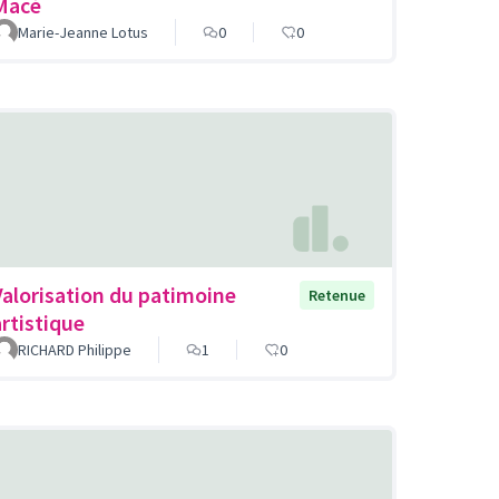
Macé
Marie-Jeanne Lotus
0
0
Valorisation du patimoine
Retenue
artistique
RICHARD Philippe
1
0