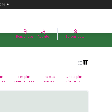
2026
Rencontres
Activité
Se connecter
lus
Les plus
Les plus
Avec le plus
nues
commentées
suivies
d'auteurs