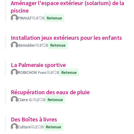
Aménager l'espace extérieur (solarium) de la
piscine
PINAULT
3
0
Retenue
Installation jeux extérieurs pour les enfants
demulder
3
0
Retenue
La Palmeraie sportive
ROBICHON Yves
3
0
Retenue
Récupération des eaux de pluie
Claire G.
2
0
Retenue
Des Boîtes à livres
Culture
2
0
Retenue