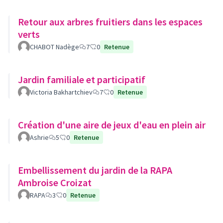
Retour aux arbres fruitiers dans les espaces
verts
CHABOT Nadège
7
0
Retenue
Jardin familiale et participatif
Victoria Bakhartchiev
7
0
Retenue
Création d'une aire de jeux d'eau en plein air
Ashrie
5
0
Retenue
Embellissement du jardin de la RAPA
Ambroise Croizat
RAPA
3
0
Retenue