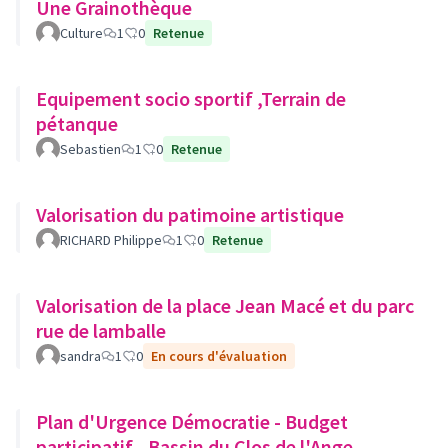
Une Grainothèque
Culture
1
0
Retenue
Equipement socio sportif ,Terrain de
pétanque
Sebastien
1
0
Retenue
Valorisation du patimoine artistique
RICHARD Philippe
1
0
Retenue
Valorisation de la place Jean Macé et du parc
rue de lamballe
sandra
1
0
En cours d'évaluation
Plan d'Urgence Démocratie - Budget
participatif - Bassin du Clos de l'Ange