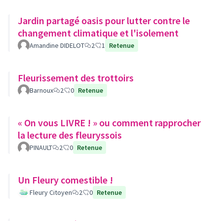
Jardin partagé oasis pour lutter contre le
changement climatique et l'isolement
Amandine DIDELOT
2
1
Retenue
Fleurissement des trottoirs
Barnoux
2
0
Retenue
« On vous LIVRE ! » ou comment rapprocher
la lecture des fleuryssois
PINAULT
2
0
Retenue
Un Fleury comestible !
Fleury Citoyen
2
0
Retenue