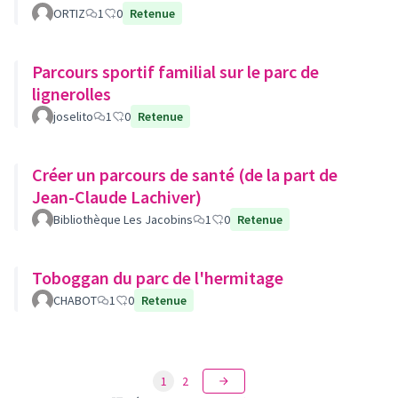
ORTIZ
1
0
Retenue
Parcours sportif familial sur le parc de
lignerolles
joselito
1
0
Retenue
Créer un parcours de santé (de la part de
Jean-Claude Lachiver)
Bibliothèque Les Jacobins
1
0
Retenue
Toboggan du parc de l'hermitage
CHABOT
1
0
Retenue
1
2