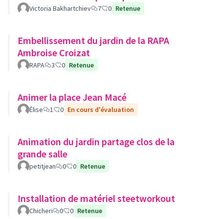
Victoria Bakhartchiev
7
0
Retenue
Embellissement du jardin de la RAPA
Ambroise Croizat
RAPA
3
0
Retenue
Animer la place Jean Macé
Élise
1
0
En cours d'évaluation
Animation du jardin partage clos de la
grande salle
petitjean
0
0
Retenue
Installation de matériel steetworkout
Chicheri
0
0
Retenue