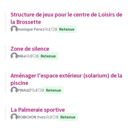
Structure de jeux pour le centre de Loisirs de
la Brossette
monique Perez
1
0
Retenue
Zone de silence
Mike
0
0
Retenue
Aménager l'espace extérieur (solarium) de la
piscine
PINAULT
3
0
Retenue
La Palmeraie sportive
ROBICHON Yves
3
0
Retenue