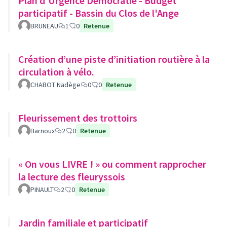
Plan d'Urgence Démocratie - Budget
participatif - Bassin du Clos de l'Ange
BRUNEAU
1
0
Retenue
Création d’une piste d’initiation routière à la
circulation à vélo.
CHABOT Nadège
0
0
Retenue
Fleurissement des trottoirs
Barnoux
2
0
Retenue
« On vous LIVRE ! » ou comment rapprocher
la lecture des fleuryssois
PINAULT
2
0
Retenue
Jardin familiale et participatif