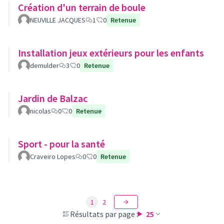
Création d'un terrain de boule
NEUVILLE JACQUES
1
0
Retenue
Installation jeux extérieurs pour les enfants
demulder
3
0
Retenue
Jardin de Balzac
nicolas
0
0
Retenue
Sport - pour la santé
Craveiro Lopes
0
0
Retenue
1
2
Résultats par page :
25