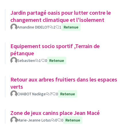
Jardin partagé oasis pour lutter contre le
changement climatique et l'isolement
Amandine DIDELOT
2
1
Retenue
Equipement socio sportif ,Terrain de
pétanque
Sebastien
1
0
Retenue
Retour aux arbres fruitiers dans les espaces
verts
CHABOT Nadège
7
0
Retenue
Zone de jeux canins place Jean Macé
Marie-Jeanne Lotus
0
0
Retenue