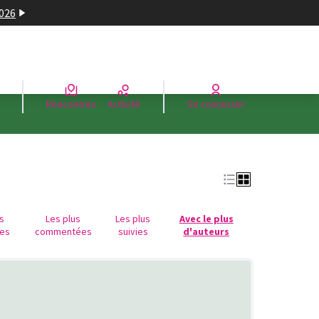
2026
Rencontres
Activité
Se connecter
us
Les plus
Les plus
Avec le plus
es
commentées
suivies
d'auteurs