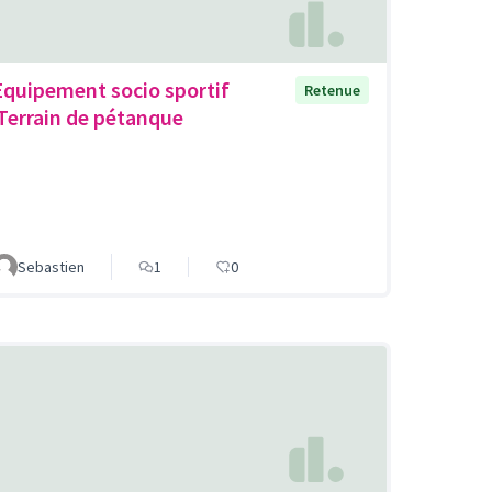
Equipement socio sportif
Retenue
,Terrain de pétanque
Sebastien
1
0