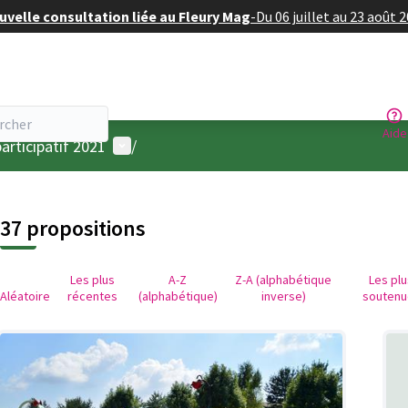
velle consultation liée au Fleury Mag
-
Du 06 juillet au 23 août 
Aide
Menu utilisateur
articipatif 2021
/
37 propositions
Les plus
A-Z
Z-A (alphabétique
Les pl
Aléatoire
récentes
(alphabétique)
inverse)
soutenu