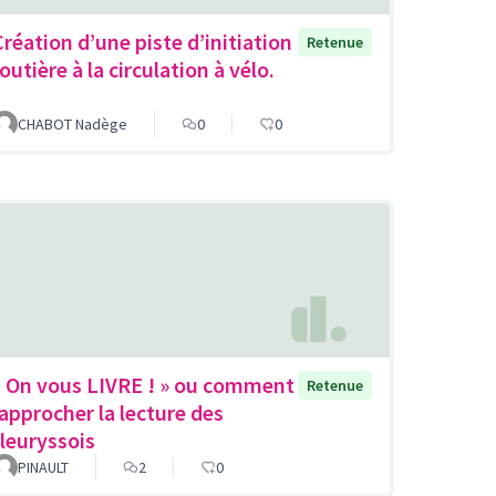
Création d’une piste d’initiation
Retenue
outière à la circulation à vélo.
CHABOT Nadège
0
0
« On vous LIVRE ! » ou comment
Retenue
rapprocher la lecture des
fleuryssois
PINAULT
2
0