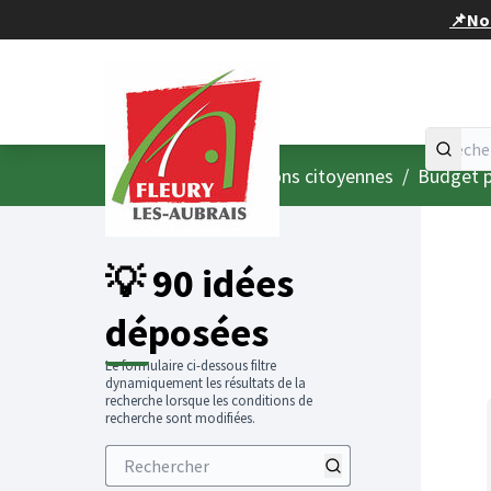
Panneau de gestion des cookies
📌Nou
Accueil
Menu principal
/
Consultations citoyennes
/
Budget p
💡 90 idées
déposées
Le formulaire ci-dessous filtre
dynamiquement les résultats de la
recherche lorsque les conditions de
recherche sont modifiées.