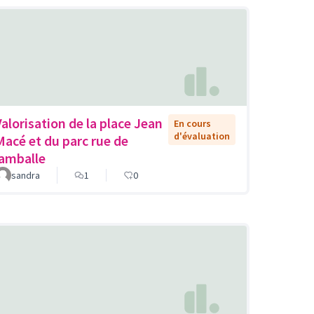
Valorisation de la place Jean
En cours
d'évaluation
Macé et du parc rue de
lamballe
sandra
1
0