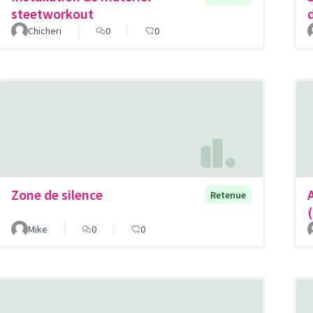
steetworkout
Chicheri
0
0
Zone de silence
Retenue
Mike
0
0