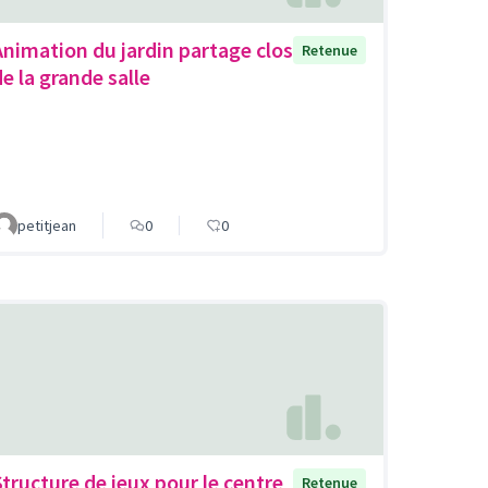
Animation du jardin partage clos
Retenue
de la grande salle
petitjean
0
0
Structure de jeux pour le centre
Retenue