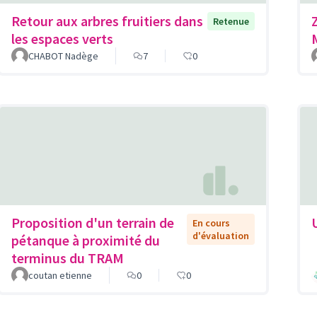
Retour aux arbres fruitiers dans
Retenue
les espaces verts
CHABOT Nadège
7
0
Proposition d'un terrain de
En cours
d'évaluation
pétanque à proximité du
terminus du TRAM
coutan etienne
0
0