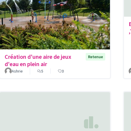
Création d'une aire de jeux
Retenue
d'eau en plein air
Ashrie
5
0