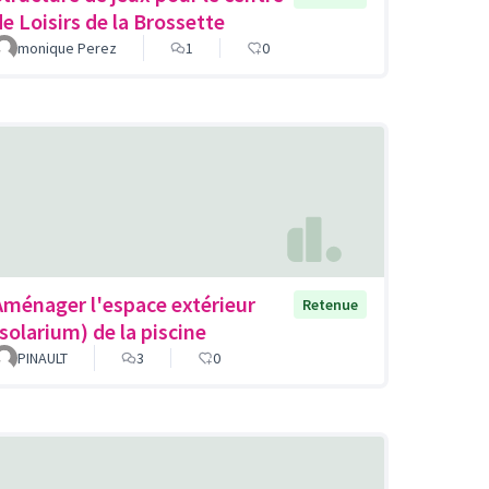
de Loisirs de la Brossette
monique Perez
1
0
Aménager l'espace extérieur
Retenue
(solarium) de la piscine
PINAULT
3
0