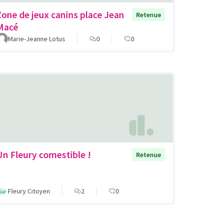
Zone de jeux canins place Jean
Retenue
Macé
Marie-Jeanne Lotus
0
0
Un Fleury comestible !
Retenue
Fleury Citoyen
2
0