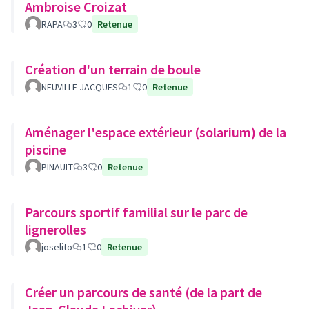
Ambroise Croizat
RAPA
3
0
Retenue
Création d'un terrain de boule
NEUVILLE JACQUES
1
0
Retenue
Aménager l'espace extérieur (solarium) de la
piscine
PINAULT
3
0
Retenue
Parcours sportif familial sur le parc de
lignerolles
joselito
1
0
Retenue
Créer un parcours de santé (de la part de