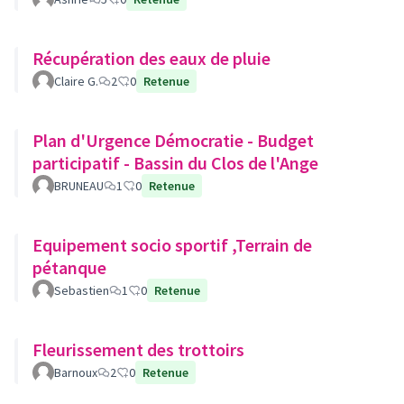
Récupération des eaux de pluie
Claire G.
2
0
Retenue
Plan d'Urgence Démocratie - Budget
participatif - Bassin du Clos de l'Ange
BRUNEAU
1
0
Retenue
Equipement socio sportif ,Terrain de
pétanque
Sebastien
1
0
Retenue
Fleurissement des trottoirs
Barnoux
2
0
Retenue