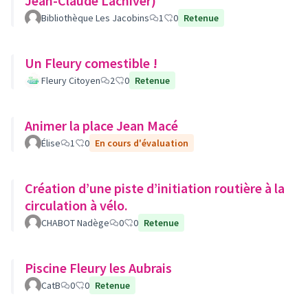
Jean-Claude Lachiver)
Bibliothèque Les Jacobins
1
0
Retenue
Un Fleury comestible !
Fleury Citoyen
2
0
Retenue
Animer la place Jean Macé
Élise
1
0
En cours d'évaluation
Création d’une piste d’initiation routière à la
circulation à vélo.
CHABOT Nadège
0
0
Retenue
Piscine Fleury les Aubrais
CatB
0
0
Retenue