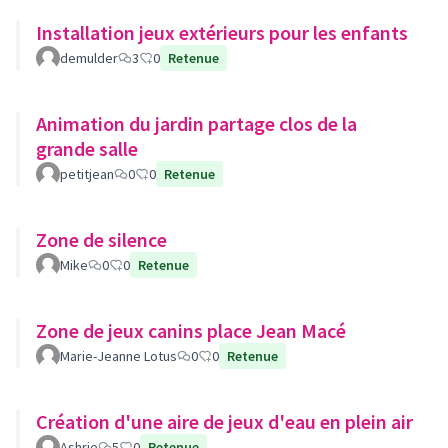
Installation jeux extérieurs pour les enfants
demulder
3
0
Retenue
Animation du jardin partage clos de la
grande salle
petitjean
0
0
Retenue
Zone de silence
Mike
0
0
Retenue
Zone de jeux canins place Jean Macé
Marie-Jeanne Lotus
0
0
Retenue
Création d'une aire de jeux d'eau en plein air
Ashrie
5
0
Retenue