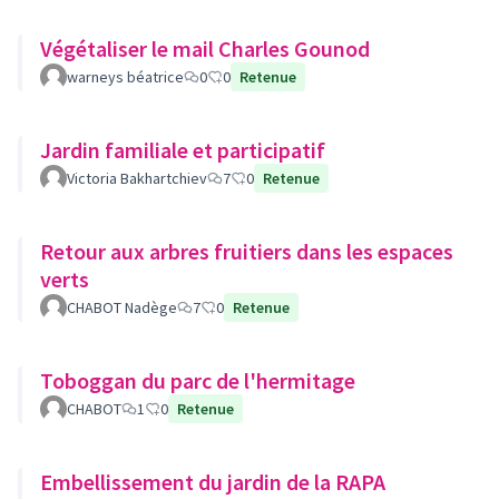
Végétaliser le mail Charles Gounod
warneys béatrice
0
0
Retenue
Jardin familiale et participatif
Victoria Bakhartchiev
7
0
Retenue
Retour aux arbres fruitiers dans les espaces
verts
CHABOT Nadège
7
0
Retenue
Toboggan du parc de l'hermitage
CHABOT
1
0
Retenue
Embellissement du jardin de la RAPA