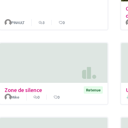
PINAULT
3
0
Zone de silence
Retenue
Mike
0
0