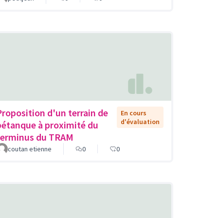
Proposition d'un terrain de
En cours
d'évaluation
pétanque à proximité du
terminus du TRAM
coutan etienne
0
0