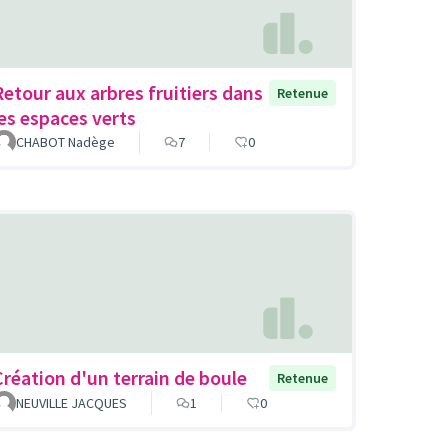
Retour aux arbres fruitiers dans
Retenue
les espaces verts
CHABOT Nadège
7
0
Création d'un terrain de boule
Retenue
NEUVILLE JACQUES
1
0