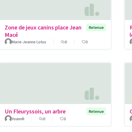
Zone de jeux canins place Jean
Retenue
Macé
Marie-Jeanne Lotus
0
0
Un Fleuryssois, un arbre
Retenue
YoannR
0
0