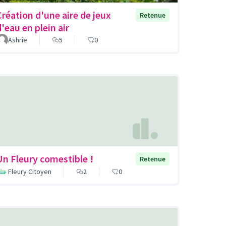
Création d'une aire de jeux
Retenue
d'eau en plein air
Ashrie
5
0
Un Fleury comestible !
Retenue
Fleury Citoyen
2
0