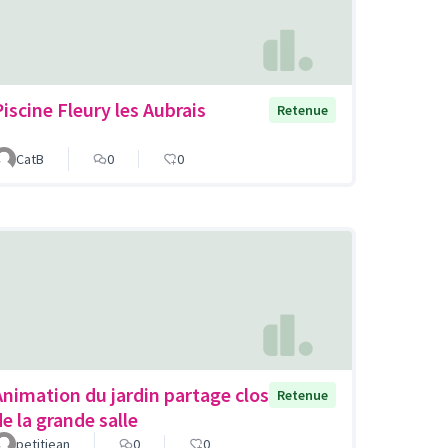
Piscine Fleury les Aubrais
Retenue
CatB
0
0
Animation du jardin partage clos
Retenue
de la grande salle
petitjean
0
0