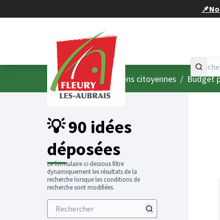
Panneau de gestion des cookies
📌Nou
Accueil
Menu principal
/
Consultations citoyennes
/
Budget p
💡 90 idées
déposées
Le formulaire ci-dessous filtre
dynamiquement les résultats de la
recherche lorsque les conditions de
recherche sont modifiées.