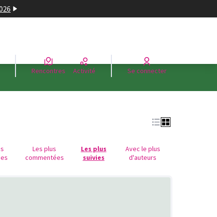
2026
Rencontres
Activité
Se connecter
us
Les plus
Les plus
Avec le plus
ues
commentées
suivies
d'auteurs