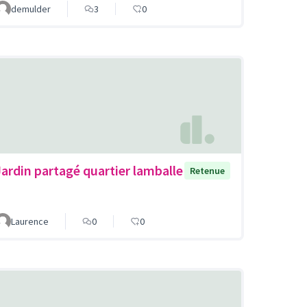
demulder
3
0
Jardin partagé quartier lamballe
Retenue
Laurence
0
0