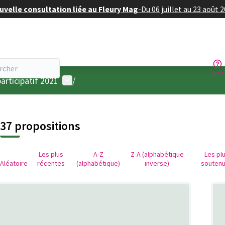
velle consultation liée au Fleury Mag
-
Du 06 juillet au 23 août 
Aide
Menu utilisateur
articipatif 2021
/
37 propositions
Les plus
A-Z
Z-A (alphabétique
Les pl
Aléatoire
récentes
(alphabétique)
inverse)
souten