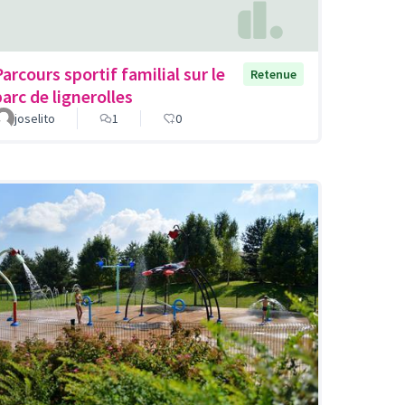
Parcours sportif familial sur le
Retenue
parc de lignerolles
joselito
1
0