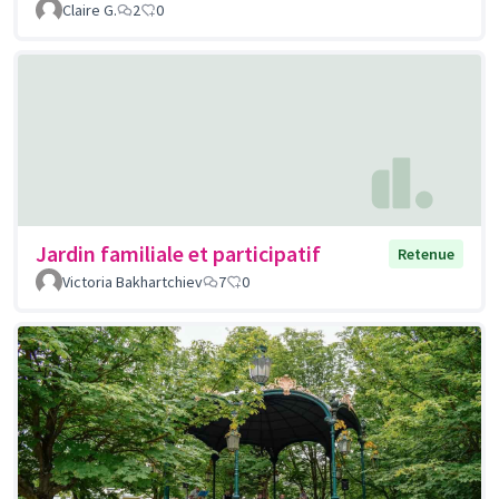
Claire G.
2
0
Jardin familiale et participatif
Retenue
Victoria Bakhartchiev
7
0