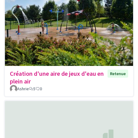
Création d'une aire de jeux d'eau en
Retenue
plein air
Ashrie
5
0