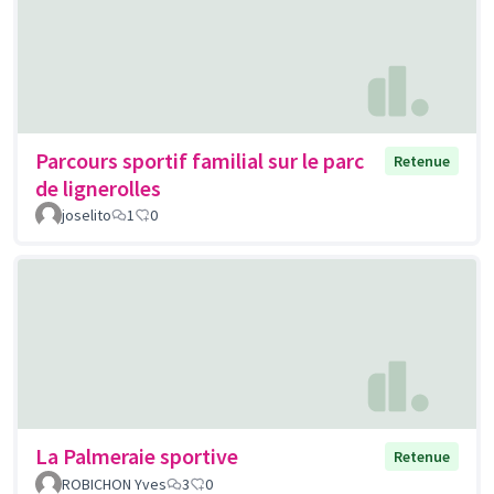
Parcours sportif familial sur le parc
Retenue
de lignerolles
joselito
1
0
La Palmeraie sportive
Retenue
ROBICHON Yves
3
0