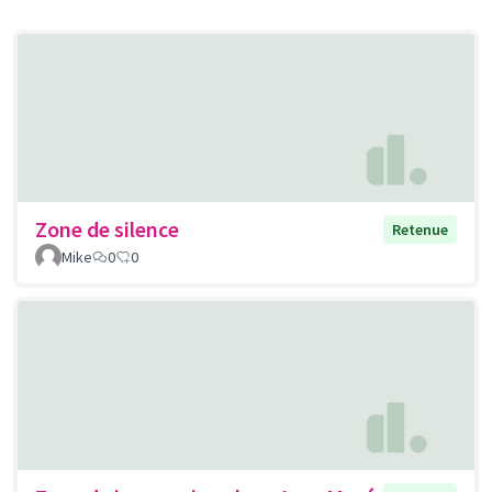
Zone de silence
Retenue
Mike
0
0