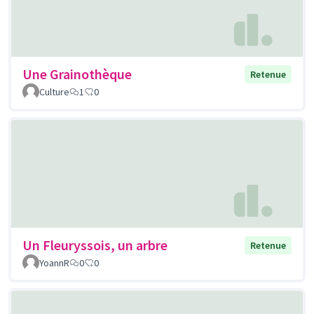
Une Grainothèque
Retenue
Culture
1
0
Un Fleuryssois, un arbre
Retenue
YoannR
0
0