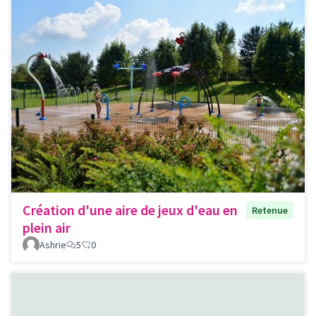
Création d'une aire de jeux d'eau en
Retenue
plein air
Ashrie
5
0