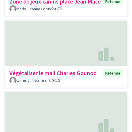
Zone de jeux canins place Jean Macé
Retenue
Marie-Jeanne Lotus
0
0
Végétaliser le mail Charles Gounod
Retenue
warneys béatrice
0
0