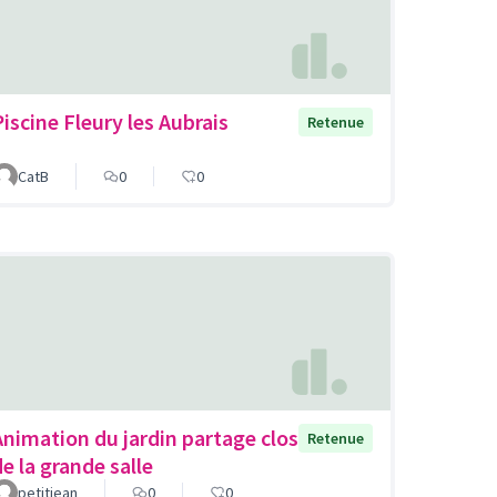
Piscine Fleury les Aubrais
Retenue
CatB
0
0
Animation du jardin partage clos
Retenue
de la grande salle
petitjean
0
0