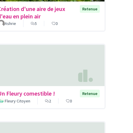
Création d'une aire de jeux
Retenue
d'eau en plein air
Ashrie
5
0
Un Fleury comestible !
Retenue
Fleury Citoyen
2
0