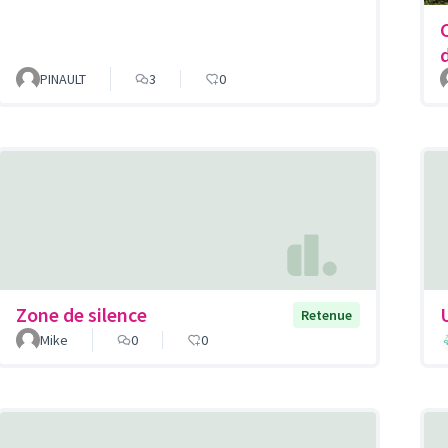
PINAULT
3
0
Zone de silence
Retenue
Mike
0
0