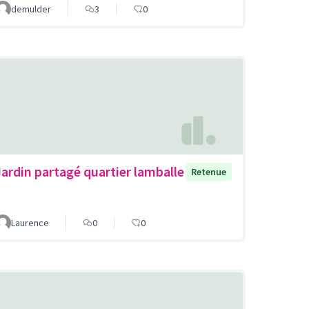
demulder
3
0
Jardin partagé quartier lamballe
Retenue
Laurence
0
0