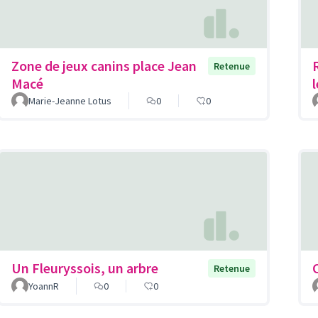
Zone de jeux canins place Jean
Retenue
Macé
Marie-Jeanne Lotus
0
0
Un Fleuryssois, un arbre
Retenue
YoannR
0
0