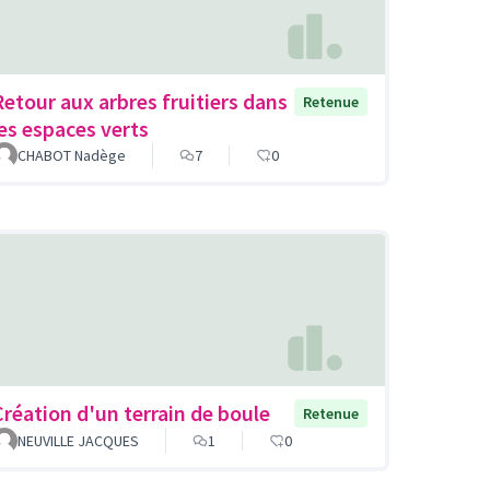
Retour aux arbres fruitiers dans
Retenue
les espaces verts
CHABOT Nadège
7
0
Création d'un terrain de boule
Retenue
NEUVILLE JACQUES
1
0