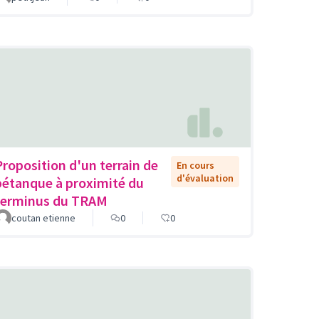
Proposition d'un terrain de
En cours
d'évaluation
pétanque à proximité du
terminus du TRAM
coutan etienne
0
0