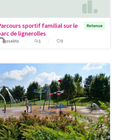
Parcours sportif familial sur le
Retenue
parc de lignerolles
joselito
1
0