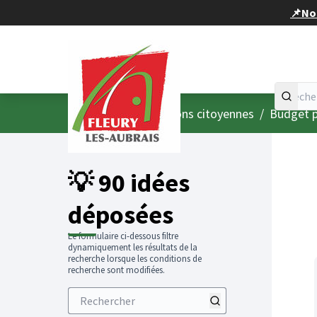
Panneau de gestion des cookies
📌Nou
Accueil
Menu principal
/
Consultations citoyennes
/
Budget p
💡 90 idées
déposées
Le formulaire ci-dessous filtre
dynamiquement les résultats de la
recherche lorsque les conditions de
recherche sont modifiées.