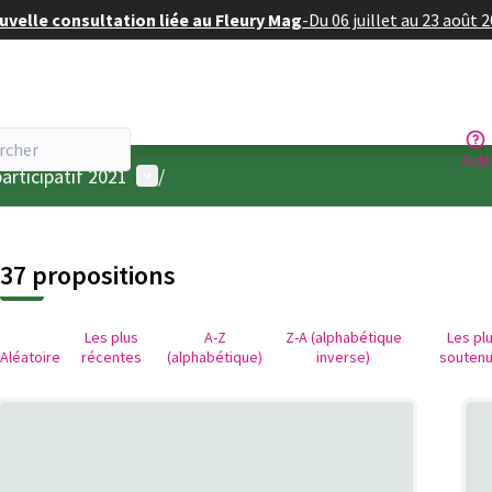
velle consultation liée au Fleury Mag
-
Du 06 juillet au 23 août 
Aide
Menu utilisateur
articipatif 2021
/
37 propositions
Les plus
A-Z
Z-A (alphabétique
Les pl
Aléatoire
récentes
(alphabétique)
inverse)
souten