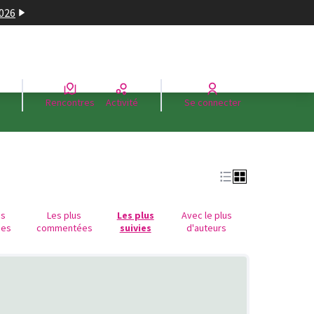
2026
Rencontres
Activité
Se connecter
us
Les plus
Les plus
Avec le plus
ues
commentées
suivies
d'auteurs