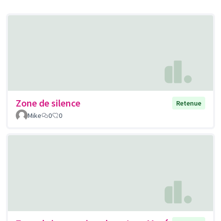
Zone de silence
Retenue
Mike
0
0