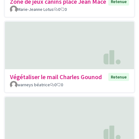
Zone de jeux canins place Jean Macé
Retenue
Marie-Jeanne Lotus
0
0
Végétaliser le mail Charles Gounod
Retenue
warneys béatrice
0
0