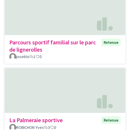
Parcours sportif familial sur le parc
Retenue
de lignerolles
joselito
1
0
La Palmeraie sportive
Retenue
ROBICHON Yves
3
0