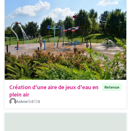
Création d'une aire de jeux d'eau en
Retenue
plein air
Ashrie
5
0