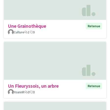
Une Grainothèque
Retenue
Culture
1
0
Un Fleuryssois, un arbre
Retenue
YoannR
0
0