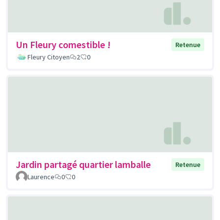
Un Fleury comestible !
Retenue
Fleury Citoyen
2
0
Jardin partagé quartier lamballe
Retenue
Laurence
0
0