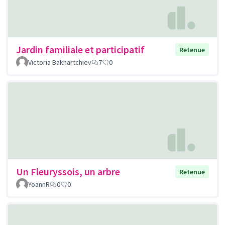
Jardin familiale et participatif
Retenue
Victoria Bakhartchiev
7
0
Un Fleuryssois, un arbre
Retenue
YoannR
0
0