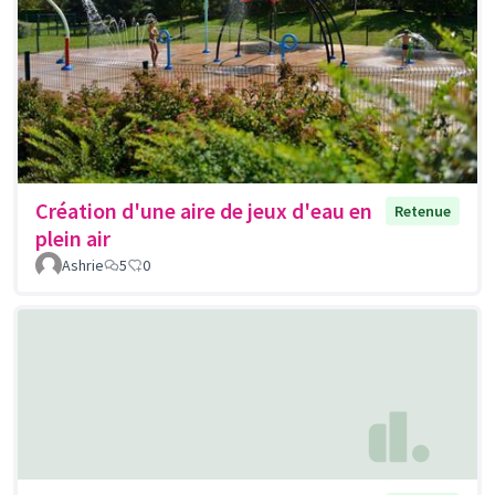
Création d'une aire de jeux d'eau en
Retenue
plein air
Ashrie
5
0