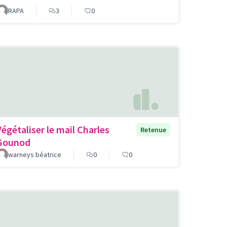
RAPA
3
0
Végétaliser le mail Charles
Retenue
Gounod
warneys béatrice
0
0