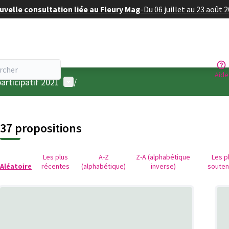
velle consultation liée au Fleury Mag
-
Du 06 juillet au 23 août 
Aide
Menu utilisateur
articipatif 2021
/
37 propositions
Les plus
A-Z
Z-A (alphabétique
Les p
Aléatoire
récentes
(alphabétique)
inverse)
soute