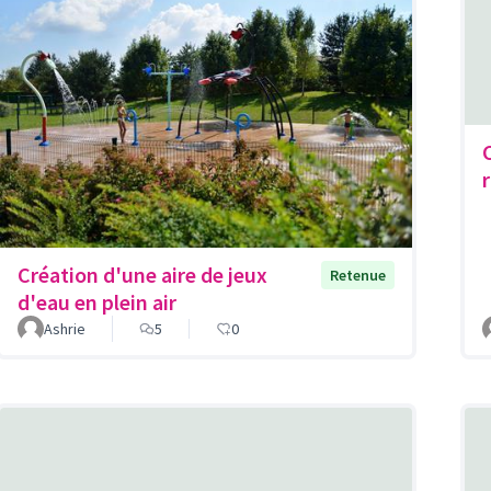
r
Création d'une aire de jeux
Retenue
d'eau en plein air
Ashrie
5
0