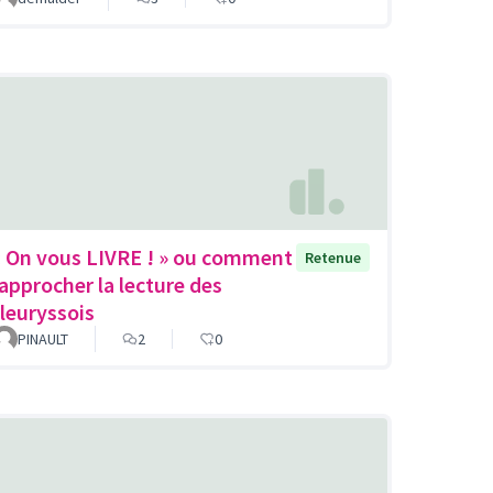
« On vous LIVRE ! » ou comment
Retenue
rapprocher la lecture des
fleuryssois
PINAULT
2
0