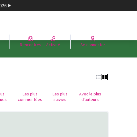
2026
Rencontres
Activité
Se connecter
lus
Les plus
Les plus
Avec le plus
nues
commentées
suivies
d'auteurs