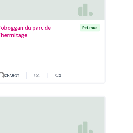
Toboggan du parc de
Retenue
l'hermitage
CHABOT
1
0