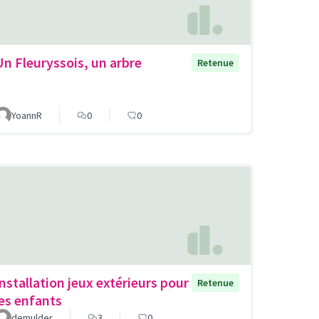
Un Fleuryssois, un arbre
Retenue
YoannR
0
0
Installation jeux extérieurs pour
Retenue
les enfants
demulder
3
0