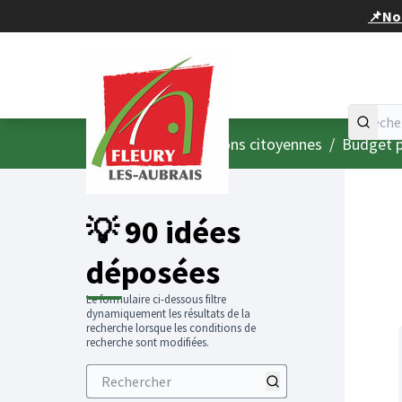
Panneau de gestion des cookies
📌Nou
Accueil
Menu principal
/
Consultations citoyennes
/
Budget p
💡 90 idées
déposées
Le formulaire ci-dessous filtre
dynamiquement les résultats de la
recherche lorsque les conditions de
recherche sont modifiées.