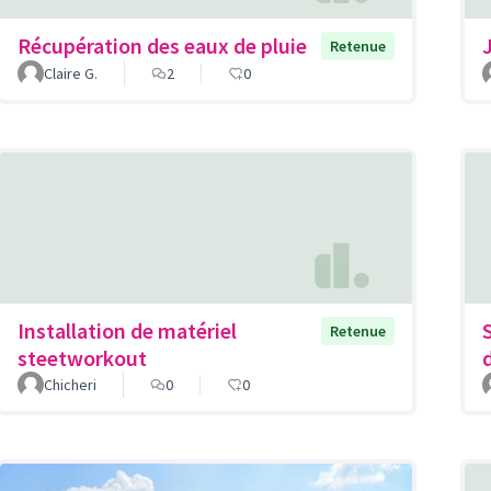
Récupération des eaux de pluie
J
Retenue
Claire G.
2
0
Installation de matériel
Retenue
steetworkout
Chicheri
0
0