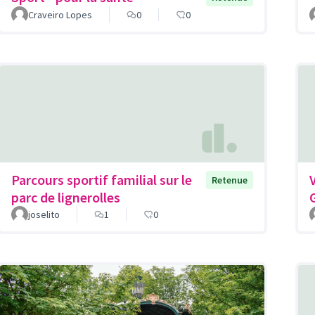
Craveiro Lopes
0
0
Parcours sportif familial sur le
Retenue
parc de lignerolles
joselito
1
0