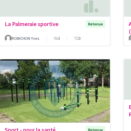
La Palmeraie sportive
Retenue
ROBICHON Yves
3
0
Sport - pour la santé
Retenue