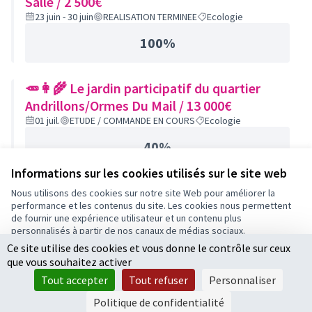
Salle / 2 500€
23 juin - 30 juin
REALISATION TERMINEE
Ecologie
100%
🥕👩‍🌾 Le jardin participatif du quartier
Andrillons/Ormes Du Mail / 13 000€
01 juil.
ETUDE / COMMANDE EN COURS
Ecologie
40%
Informations sur les cookies utilisés sur le site web
Nous utilisons des cookies sur notre site Web pour améliorer la
performance et les contenus du site. Les cookies nous permettent
Conditions d'utilisation
de fournir une expérience utilisateur et un contenu plus
Paramètres des cookies
personnalisés à partir de nos canaux de médias sociaux.
Ce site utilise des cookies et vous donne le contrôle sur ceux
Tout accepter
que vous souhaitez activer
Accepter seulement les cookies essentiels
Licence Cre
(Lien extern
Tout accepter
Tout refuser
Personnaliser
(Lien externe)
Site réalisé par
Open Source Politics
grâce au
logiciel libre
Paramètres
(Lien externe)
Decidim
.
Politique de confidentialité
(Lien externe)