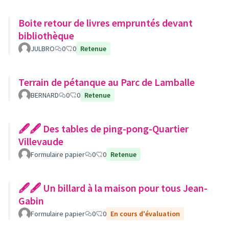
Boite retour de livres empruntés devant
bibliothèque
JULBRO
0
0
Retenue
Terrain de pétanque au Parc de Lamballe
BERNARD
0
0
Retenue
🖋🖋 Des tables de ping-pong-Quartier
Villevaude
Formulaire papier
0
0
Retenue
🖋🖋 Un billard à la maison pour tous Jean-
Gabin
Formulaire papier
0
0
En cours d'évaluation