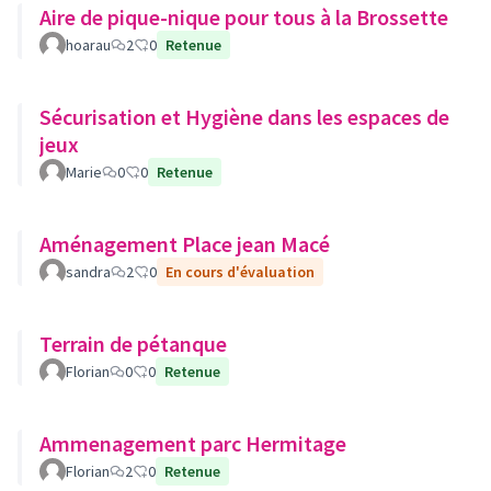
Aire de pique-nique pour tous à la Brossette
hoarau
2
0
Retenue
Sécurisation et Hygiène dans les espaces de
jeux
Marie
0
0
Retenue
Aménagement Place jean Macé
sandra
2
0
En cours d'évaluation
Terrain de pétanque
Florian
0
0
Retenue
Ammenagement parc Hermitage
Florian
2
0
Retenue