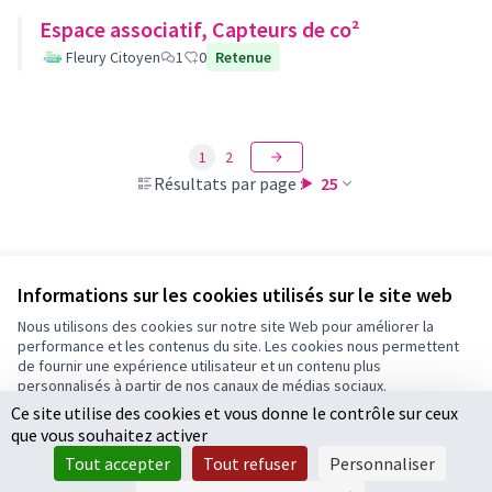
Espace associatif, Capteurs de co²
Fleury Citoyen
1
0
Retenue
1
2
Résultats par page :
25
Voir toutes les propositions retirées
Informations sur les cookies utilisés sur le site web
Nous utilisons des cookies sur notre site Web pour améliorer la
performance et les contenus du site. Les cookies nous permettent
Conditions d'utilisation
de fournir une expérience utilisateur et un contenu plus
Paramètres des cookies
personnalisés à partir de nos canaux de médias sociaux.
Ce site utilise des cookies et vous donne le contrôle sur ceux
Tout accepter
que vous souhaitez activer
Accepter seulement les cookies essentiels
Licence Cre
(Lien extern
Tout accepter
Tout refuser
Personnaliser
(Lien externe)
Site réalisé par
Open Source Politics
grâce au
logiciel libre
Paramètres
(Lien externe)