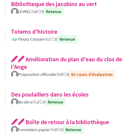
Bibliotheque des jacobins au vert
LEVREL
0
0
Retenue
Totems d'histoire
Fleury Citoyen
1
0
Retenue
🖋🖋 Amélioration du plan d'eau du clos de
l'Ange
Proposition officielle
0
0
En cours d'évaluation
Des poulaillers dans les écoles
Nicobro
2
0
Retenue
🖋🖋 Boîte de retour à la bibliothèque
Formulaire papier
0
0
Retenue