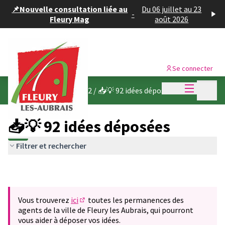
Panneau de gestion des cookies
📌Nouvelle consultation liée au
Du 06 juillet au 23
-
Fleury Mag
août 2026
Se connecter
Menu princi
Menu p
Budget participatif 2022
/
📥💡 92 idées déposées
📥💡 92 idées déposées
Filtrer et rechercher
Vous trouverez
ici
toutes les permanences des
(S'ouvre dans un nouvel onglet)
agents de la ville de Fleury les Aubrais, qui pourront
vous aider à déposer vos idées.