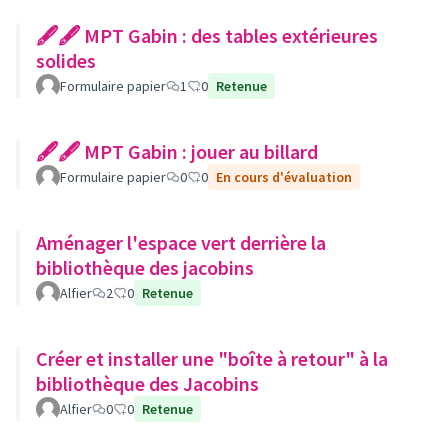
🖋🖋 MPT Gabin : des tables extérieures
solides
Formulaire papier
1
0
Retenue
🖋🖋 MPT Gabin : jouer au billard
Formulaire papier
0
0
En cours d'évaluation
Aménager l'espace vert derrière la
bibliothèque des jacobins
Alfier
2
0
Retenue
Créer et installer une "boîte à retour" à la
bibliothèque des Jacobins
Alfier
0
0
Retenue