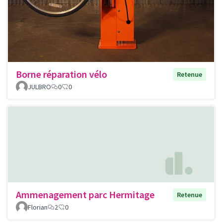
Borne réparation vélo
Retenue
JULBRO
0
0
Ammenagement parc Hermitage
Retenue
Florian
2
0