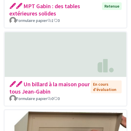
🖋🖋 MPT Gabin : des tables
Retenue
extérieures solides
Formulaire papier
1
0
🖋🖋 Un billard à la maison pour
En cours
d'évaluation
tous Jean-Gabin
Formulaire papier
0
0