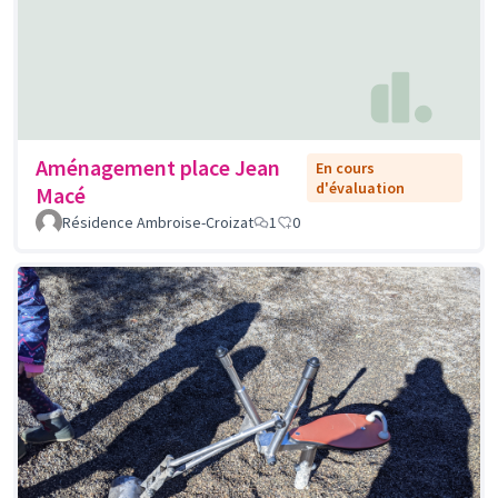
Aménagement place Jean
En cours
d'évaluation
Macé
Résidence Ambroise-Croizat
1
0