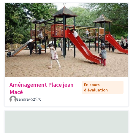
Aménagement Place jean
En cours
d'évaluation
Macé
sandra
2
0