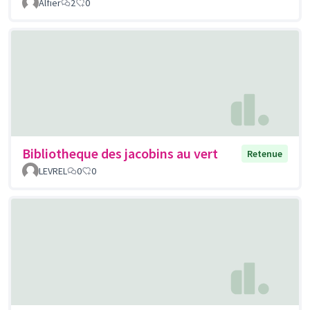
Alfier
2
0
Bibliotheque des jacobins au vert
Retenue
LEVREL
0
0