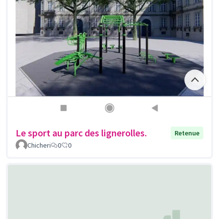
Le sport au parc des lignerolles.
Retenue
Chicheri
0
0