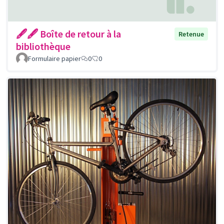
🖋🖋 Boîte de retour à la
Retenue
bibliothèque
Formulaire papier
0
0