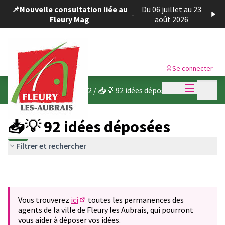
Panneau de gestion des cookies
📌Nouvelle consultation liée au
Du 06 juillet au 23
-
Fleury Mag
août 2026
Se connecter
Menu princi
Menu p
Budget participatif 2022
/
📥💡 92 idées déposées
📥💡 92 idées déposées
Filtrer et rechercher
Vous trouverez
ici
toutes les permanences des
(S'ouvre dans un nouvel onglet)
agents de la ville de Fleury les Aubrais, qui pourront
vous aider à déposer vos idées.