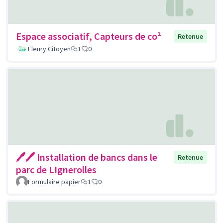
Espace associatif, Capteurs de co²
Retenue
Fleury Citoyen
1
0
🖊🖊 Installation de bancs dans le
Retenue
parc de LIgnerolles
Formulaire papier
1
0