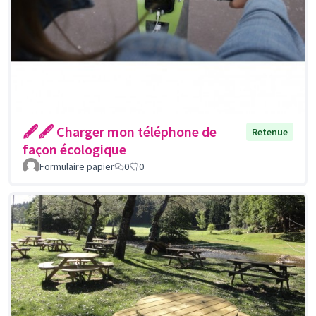
🖋🖋 Charger mon téléphone de
Retenue
façon écologique
Formulaire papier
0
0