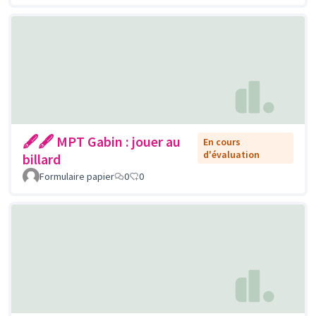
🖋🖋 MPT Gabin : jouer au
En cours
d'évaluation
billard
Formulaire papier
0
0