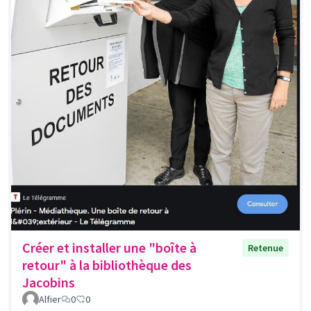
Créer et installer une "boîte à
Retenue
retour" à la bibliothèque des
Jacobins
Alfier
0
0