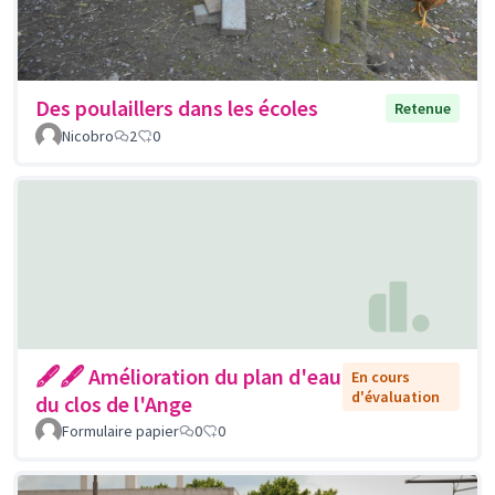
Des poulaillers dans les écoles
Retenue
Nicobro
2
0
🖋🖋 Amélioration du plan d'eau
En cours
d'évaluation
du clos de l'Ange
Formulaire papier
0
0