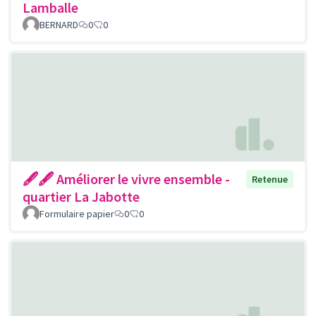
Lamballe
BERNARD
0
0
🖋🖋 Améliorer le vivre ensemble -
Retenue
quartier La Jabotte
Formulaire papier
0
0