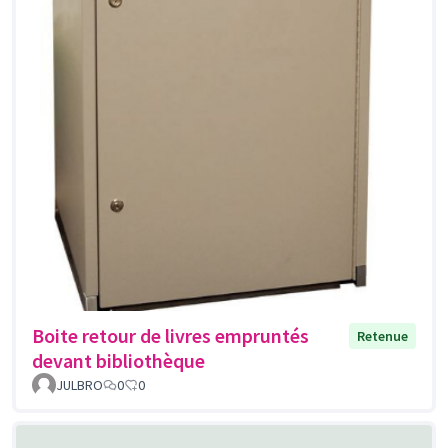
Boite retour de livres empruntés
Retenue
devant bibliothèque
JULBRO
0
0