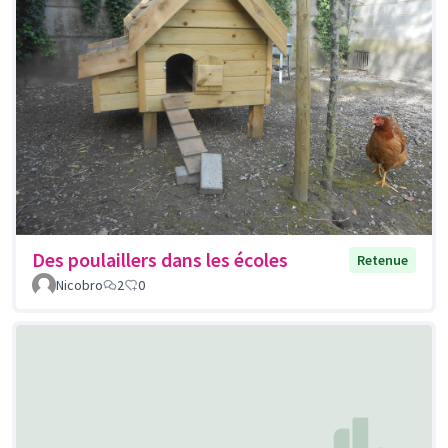
Des poulaillers dans les écoles
Retenue
Nicobro
2
0