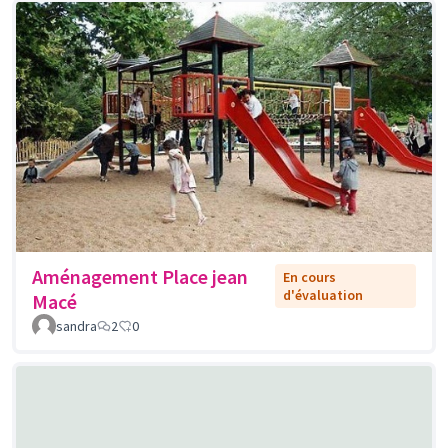
Aménagement Place jean
En cours
d'évaluation
Macé
sandra
2
0