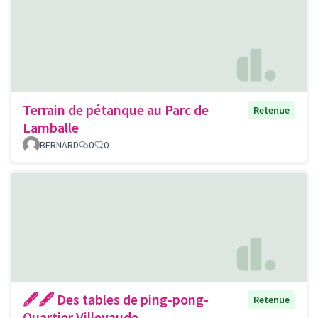
Terrain de pétanque au Parc de
Retenue
Lamballe
BERNARD
0
0
🖋🖋 Des tables de ping-pong-
Retenue
Quartier Villevaude