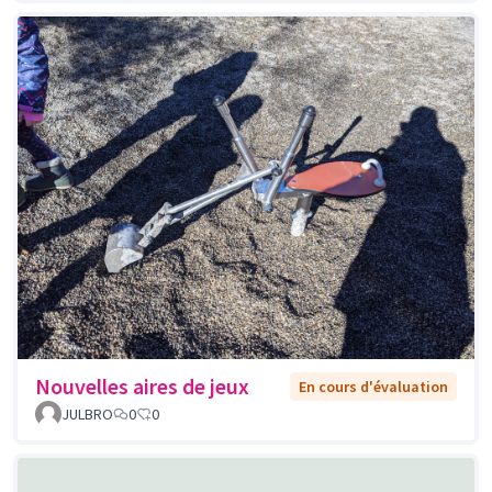
Nouvelles aires de jeux
En cours d'évaluation
JULBRO
0
0