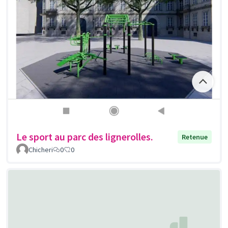
Le sport au parc des lignerolles.
Retenue
Chicheri
0
0