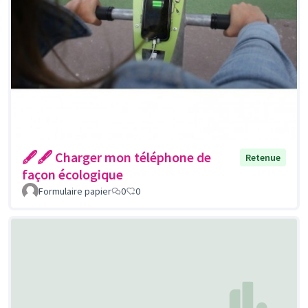
🖋🖋 Charger mon téléphone de
Retenue
façon écologique
Formulaire papier
0
0