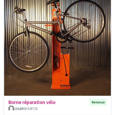
Borne réparation vélo
Retenue
JULBRO
0
0