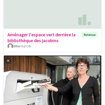
Aménager l'espace vert derrière la
Retenue
bibliothèque des jacobins
Alfier
2
0