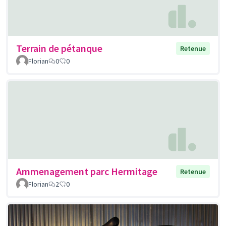
Terrain de pétanque
Retenue
Florian
0
0
Ammenagement parc Hermitage
Retenue
Florian
2
0