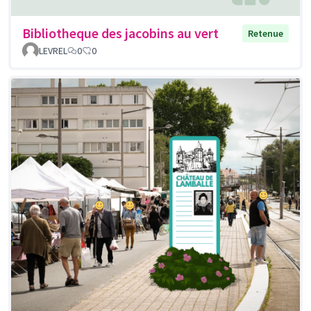
Bibliotheque des jacobins au vert
Retenue
LEVREL
0
0