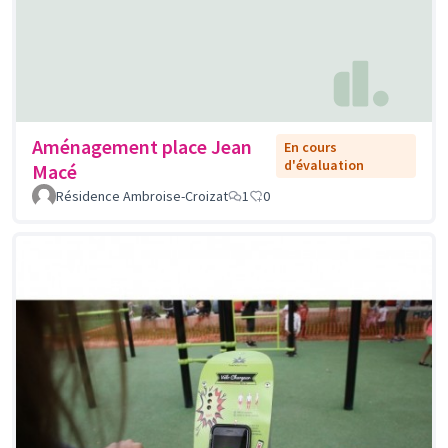
Aménagement place Jean
En cours
d'évaluation
Macé
Résidence Ambroise-Croizat
1
0