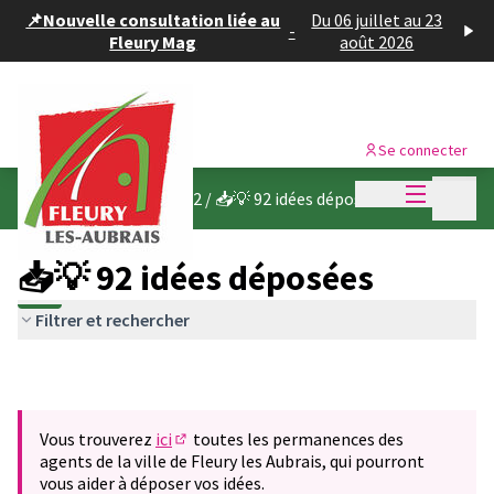
Panneau de gestion des cookies
📌Nouvelle consultation liée au
Du 06 juillet au 23
-
Fleury Mag
août 2026
Se connecter
Menu princi
Menu p
Budget participatif 2022
/
📥💡 92 idées déposées
📥💡 92 idées déposées
Filtrer et rechercher
Vous trouverez
ici
toutes les permanences des
(S'ouvre dans un nouvel onglet)
agents de la ville de Fleury les Aubrais, qui pourront
vous aider à déposer vos idées.