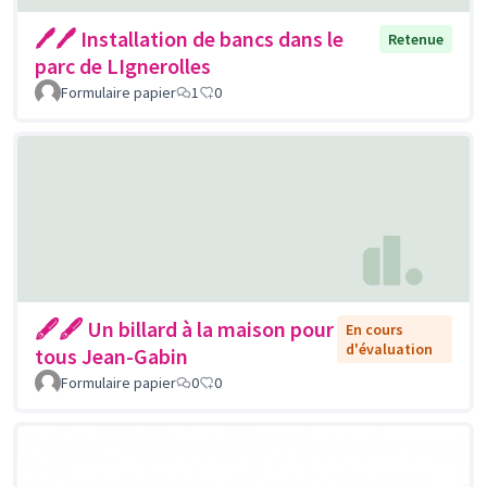
🖊🖊 Installation de bancs dans le
Retenue
parc de LIgnerolles
Formulaire papier
1
0
🖋🖋 Un billard à la maison pour
En cours
d'évaluation
tous Jean-Gabin
Formulaire papier
0
0