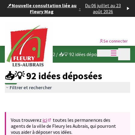
Panneau de gestion des cookies
📌Nouvelle consultation liée au
Du 06 juillet au 23
-
Fleury Mag
août 2026
Se connecter
Menu princi
Menu p
Budget participatif 2022
/
📥💡 92 idées déposées
📥💡 92 idées déposées
Filtrer et rechercher
Vous trouverez
ici
toutes les permanences des
(S'ouvre dans un nouvel onglet)
agents de la ville de Fleury les Aubrais, qui pourront
vous aider à déposer vos idées.