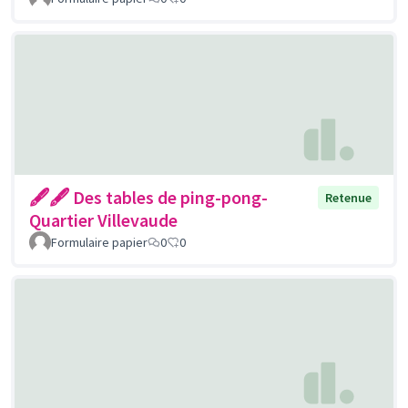
🖋🖋 Des tables de ping-pong-
Retenue
Quartier Villevaude
Formulaire papier
0
0