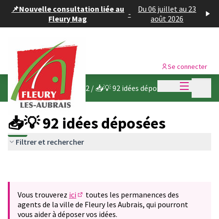
Panneau de gestion des cookies
📌Nouvelle consultation liée au
Du 06 juillet au 23
-
Fleury Mag
août 2026
Se connecter
Menu princi
Menu p
Budget participatif 2022
/
📥💡 92 idées déposées
📥💡 92 idées déposées
Filtrer et rechercher
Vous trouverez
ici
toutes les permanences des
(S'ouvre dans un nouvel onglet)
agents de la ville de Fleury les Aubrais, qui pourront
vous aider à déposer vos idées.