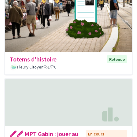
Totems d'histoire
Retenue
Fleury Citoyen
1
0
🖋🖋 MPT Gabin : jouer au
En cours