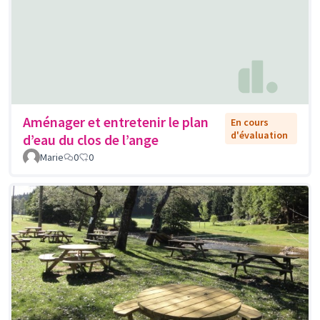
Aménager et entretenir le plan
En cours
d'évaluation
d’eau du clos de l’ange
Marie
0
0