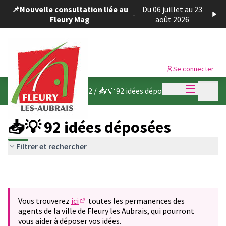
Panneau de gestion des cookies
📌Nouvelle consultation liée au
Du 06 juillet au 23
-
Fleury Mag
août 2026
Se connecter
Menu princi
Menu p
Budget participatif 2022
/
📥💡 92 idées déposées
📥💡 92 idées déposées
Filtrer et rechercher
Vous trouverez
ici
toutes les permanences des
(S'ouvre dans un nouvel onglet)
agents de la ville de Fleury les Aubrais, qui pourront
vous aider à déposer vos idées.