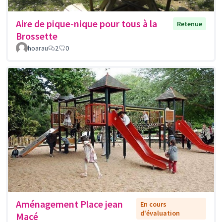
Aire de pique-nique pour tous à la
Retenue
Brossette
hoarau
2
0
Aménagement Place jean
En cours
d'évaluation
Macé