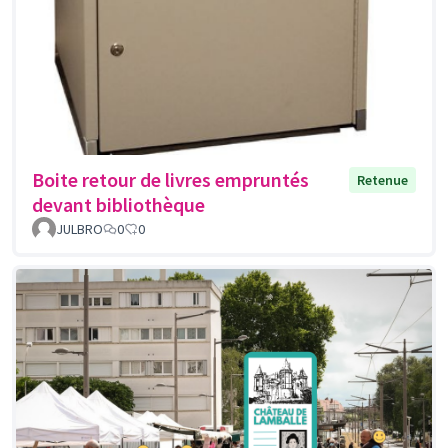
Boite retour de livres empruntés
Retenue
devant bibliothèque
JULBRO
0
0