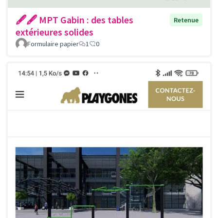
🖋🖋 MPT Gabin : des tables
Retenue
extérieures solides
Formulaire papier
1
0