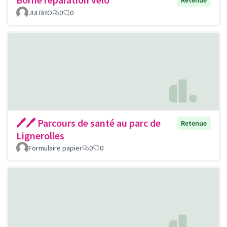
JULBRO
0
0
🖊🖊 Parcours de santé au parc de
Retenue
Lignerolles
Formulaire papier
0
0