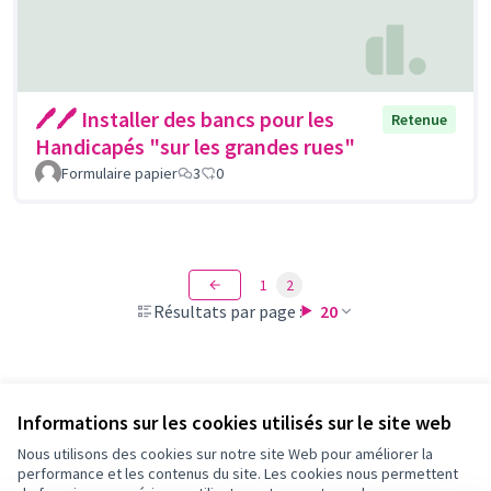
🖊🖊 Installer des bancs pour les
Retenue
Handicapés "sur les grandes rues"
Formulaire papier
3
0
1
2
Résultats par page :
20
Voir toutes les propositions retirées
Informations sur les cookies utilisés sur le site web
Nous utilisons des cookies sur notre site Web pour améliorer la
performance et les contenus du site. Les cookies nous permettent
Conditions d'utilisation