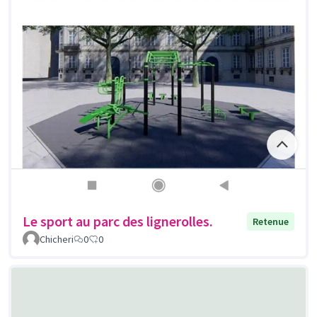
Le sport au parc des lignerolles.
Retenue
Chicheri
0
0