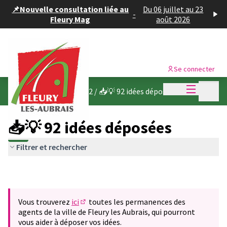
Panneau de gestion des cookies
📌Nouvelle consultation liée au
Du 06 juillet au 23
-
Fleury Mag
août 2026
Se connecter
Menu princi
Menu p
Budget participatif 2022
/
📥💡 92 idées déposées
📥💡 92 idées déposées
Filtrer et rechercher
Vous trouverez
ici
toutes les permanences des
(S'ouvre dans un nouvel onglet)
agents de la ville de Fleury les Aubrais, qui pourront
vous aider à déposer vos idées.