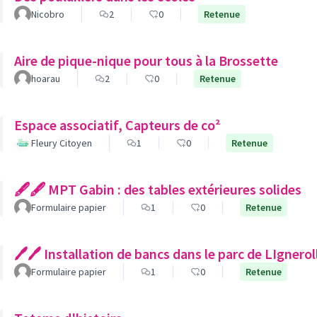
Nicobro
2
0
Retenue
Aire de pique-nique pour tous à la Brossette
hoarau
2
0
Retenue
Espace associatif, Capteurs de co²
Fleury Citoyen
1
0
Retenue
🖋🖋 MPT Gabin : des tables extérieures solides
Formulaire papier
1
0
Retenue
🖊🖊 Installation de bancs dans le parc de LIgnerol
Formulaire papier
1
0
Retenue