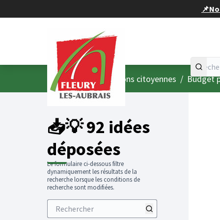
Panneau de gestion des cookies
📌Nou
Accueil
Menu principal
/
Consultations citoyennes
/
Budget p
📥💡 92 idées
déposées
Le formulaire ci-dessous filtre
dynamiquement les résultats de la
recherche lorsque les conditions de
recherche sont modifiées.