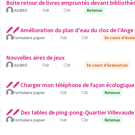
Boite retour de livres empruntés devant bibliothè
JULBRO
0
0
Retenue
🖋🖋 Amélioration du plan d'eau du clos de l'Ange
Formulaire papier
0
0
En cours d'éval
Nouvelles aires de jeux
JULBRO
0
0
En cours d'évaluation
🖋🖋 Charger mon téléphone de façon écologique
Formulaire papier
0
0
Retenue
🖋🖋 Des tables de ping-pong-Quartier Villevaude
Formulaire papier
0
0
Retenue