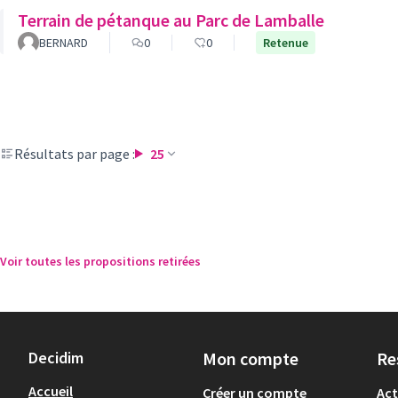
Terrain de pétanque au Parc de Lamballe
BERNARD
0
0
Retenue
Résultats par page :
25
Voir toutes les propositions retirées
Decidim
Mon compte
Re
Accueil
Créer un compte
Act