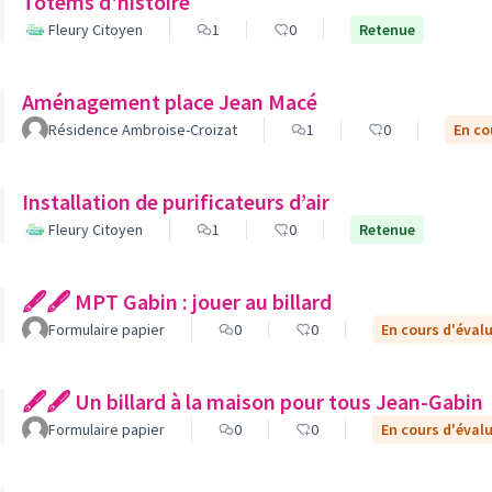
Totems d'histoire
Fleury Citoyen
1
0
Retenue
Aménagement place Jean Macé
Résidence Ambroise-Croizat
1
0
En co
Installation de purificateurs d’air
Fleury Citoyen
1
0
Retenue
🖋🖋 MPT Gabin : jouer au billard
Formulaire papier
0
0
En cours d'éval
🖋🖋 Un billard à la maison pour tous Jean-Gabin
Formulaire papier
0
0
En cours d'éval