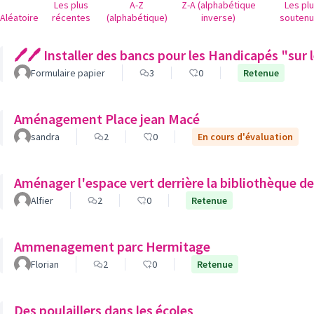
Les plus
A-Z
Z-A (alphabétique
Les pl
Aléatoire
récentes
(alphabétique)
inverse)
souten
🖊🖊 Installer des bancs pour les Handicapés "sur 
Formulaire papier
3
0
Retenue
Aménagement Place jean Macé
sandra
2
0
En cours d'évaluation
Aménager l'espace vert derrière la bibliothèque de
Alfier
2
0
Retenue
Ammenagement parc Hermitage
Florian
2
0
Retenue
Des poulaillers dans les écoles