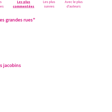
us
Les plus
Les plus
Avec le plus
ues
commentées
suivies
d'auteurs
les grandes rues"
s jacobins