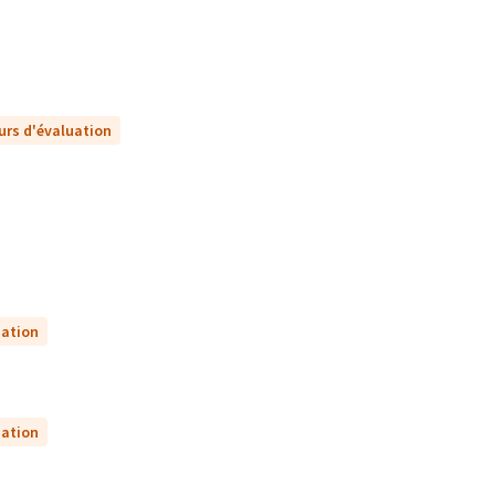
urs d'évaluation
uation
uation