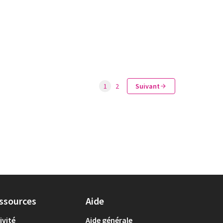
1
2
Suivant
ssources
Aide
ivité
Aide générale