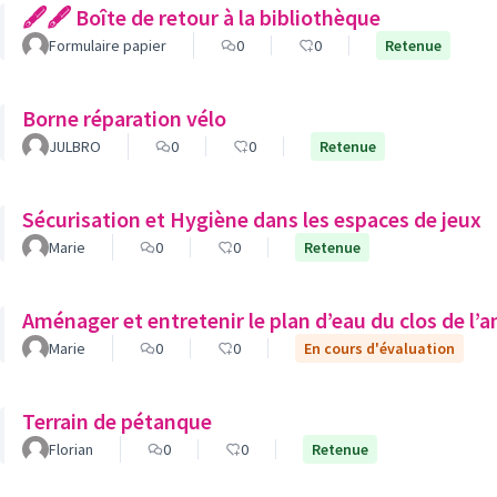
🖋🖋 Boîte de retour à la bibliothèque
Formulaire papier
0
0
Retenue
Borne réparation vélo
JULBRO
0
0
Retenue
Sécurisation et Hygiène dans les espaces de jeux
Marie
0
0
Retenue
Aménager et entretenir le plan d’eau du clos de l’
Marie
0
0
En cours d'évaluation
Terrain de pétanque
Florian
0
0
Retenue