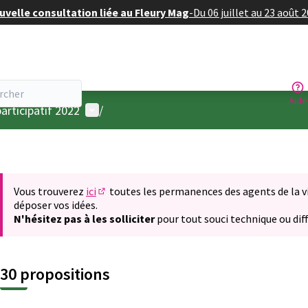
velle consultation liée au Fleury Mag
-
Du 06 juillet au 23 août 
Aide
Menu utilisateur
articipatif 2022
/
Vous trouverez
ici
toutes les permanences des agents de la vil
(S'ouvre dans un nouvel onglet)
déposer vos idées.
N'hésitez pas à les solliciter
pour tout souci technique ou diff
30 propositions