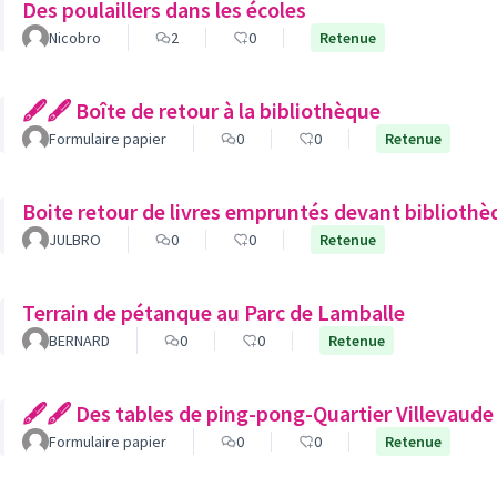
Des poulaillers dans les écoles
Nicobro
2
0
Retenue
🖋🖋 Boîte de retour à la bibliothèque
Formulaire papier
0
0
Retenue
Boite retour de livres empruntés devant bibliothè
JULBRO
0
0
Retenue
Terrain de pétanque au Parc de Lamballe
BERNARD
0
0
Retenue
🖋🖋 Des tables de ping-pong-Quartier Villevaude
Formulaire papier
0
0
Retenue