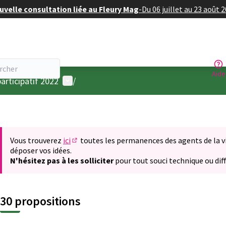
velle consultation liée au Fleury Mag
-
Du 06 juillet au 23 août 
Aide
Menu utilisateur
articipatif 2022
/
Vous trouverez
ici
toutes les permanences des agents de la vil
(S'ouvre dans un nouvel onglet)
déposer vos idées.
N'hésitez pas à les solliciter
pour tout souci technique ou diff
30 propositions