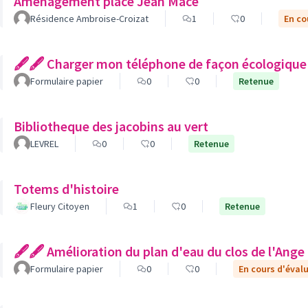
Aménagement place Jean Macé
Résidence Ambroise-Croizat
1
0
En co
🖋🖋 Charger mon téléphone de façon écologique
Formulaire papier
0
0
Retenue
Bibliotheque des jacobins au vert
LEVREL
0
0
Retenue
Totems d'histoire
Fleury Citoyen
1
0
Retenue
🖋🖋 Amélioration du plan d'eau du clos de l'Ange
Formulaire papier
0
0
En cours d'éval