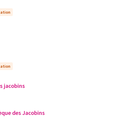
uation
uation
s jacobins
thèque des Jacobins