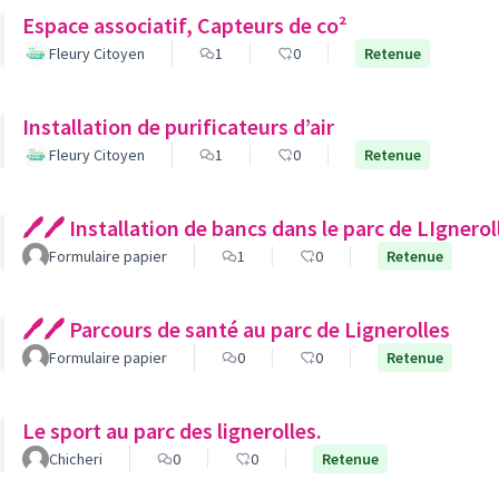
Espace associatif, Capteurs de co²
Fleury Citoyen
1
0
Retenue
Installation de purificateurs d’air
Fleury Citoyen
1
0
Retenue
🖊🖊 Installation de bancs dans le parc de LIgnerol
Formulaire papier
1
0
Retenue
🖊🖊 Parcours de santé au parc de Lignerolles
Formulaire papier
0
0
Retenue
Le sport au parc des lignerolles.
Chicheri
0
0
Retenue