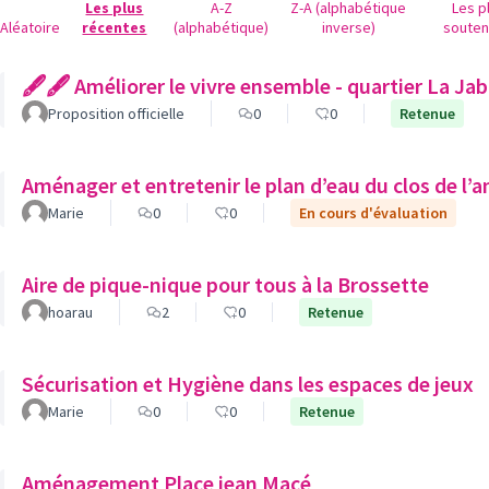
Les plus
A-Z
Z-A (alphabétique
Les p
Aléatoire
récentes
(alphabétique)
inverse)
soute
🖋🖋 Améliorer le vivre ensemble - quartier La Ja
Proposition officielle
0
0
Retenue
Aménager et entretenir le plan d’eau du clos de l’
Marie
0
0
En cours d'évaluation
Aire de pique-nique pour tous à la Brossette
hoarau
2
0
Retenue
Sécurisation et Hygiène dans les espaces de jeux
Marie
0
0
Retenue
Aménagement Place jean Macé