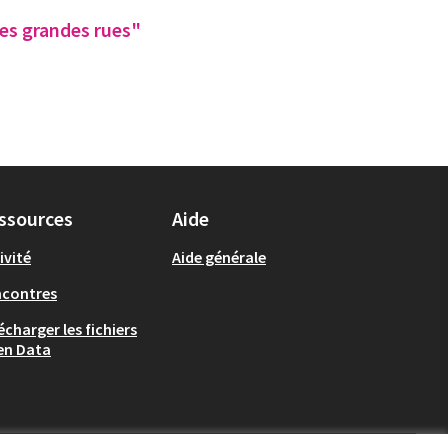
les grandes rues"
ssources
Aide
ivité
Aide générale
ncontres
écharger les fichiers
en Data