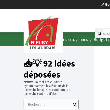
Panneau de gestion des cookies
📌Nou
Accueil
Menu principal
/
Consultations citoyennes
/
Budget p
📥💡 92 idées
déposées
Le formulaire ci-dessous filtre
dynamiquement les résultats de la
recherche lorsque les conditions de
recherche sont modifiées.