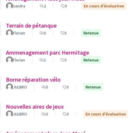
sandra
2
0
En cours d'évaluation
Terrain de pétanque
Florian
0
0
Retenue
Ammenagement parc Hermitage
Florian
2
0
Retenue
Borne réparation vélo
JULBRO
0
0
Retenue
Nouvelles aires de jeux
JULBRO
0
0
En cours d'évaluation