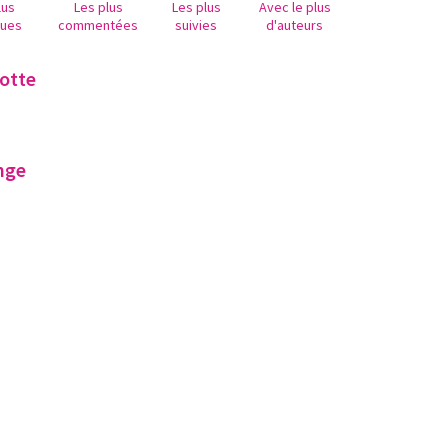
lus
Les plus
Les plus
Avec le plus
nues
commentées
suivies
d'auteurs
botte
ange