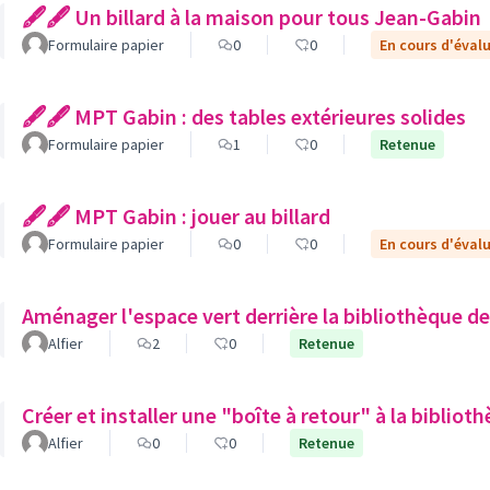
🖋🖋 Un billard à la maison pour tous Jean-Gabin
Formulaire papier
0
0
En cours d'éval
🖋🖋 MPT Gabin : des tables extérieures solides
Formulaire papier
1
0
Retenue
🖋🖋 MPT Gabin : jouer au billard
Formulaire papier
0
0
En cours d'éval
Aménager l'espace vert derrière la bibliothèque de
Alfier
2
0
Retenue
Créer et installer une "boîte à retour" à la biblio
Alfier
0
0
Retenue