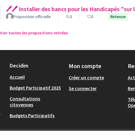
🖊🖊 Installer des bancs pour les Handicapés "sur 
Proposition officielle
3
0
Retenue
Voir toutes les propositions retirées
Decidim
Mon compte
Re
Accueil
Créer un compte
Act
Budget Participatif 2025
Se connecter
Re
Consultations
Tél
citoyennes
Op
.
Budgets Participatifs