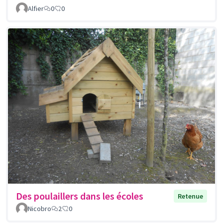
Alfier
0
0
Des poulaillers dans les écoles
Retenue
Nicobro
2
0