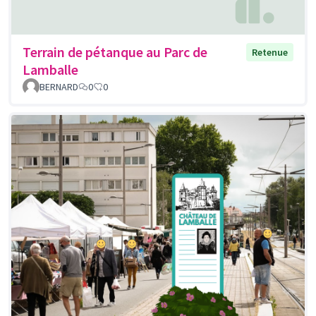
Terrain de pétanque au Parc de
Retenue
Lamballe
BERNARD
0
0