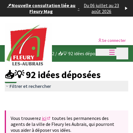
Panneau de gestion des cookies
📌Nouvelle consultation liée au
Du 06 juillet au 23
-
Fleury Mag
août 2026
Se connecter
Menu princi
Menu p
Budget participatif 2022
/
📥💡 92 idées déposées
📥💡 92 idées déposées
Filtrer et rechercher
Vous trouverez
ici
toutes les permanences des
(S'ouvre dans un nouvel onglet)
agents de la ville de Fleury les Aubrais, qui pourront
vous aider à déposer vos idées.