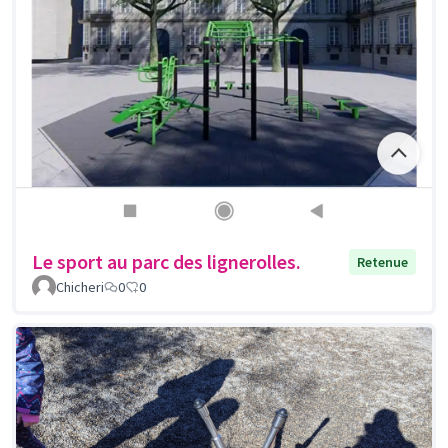
Le sport au parc des lignerolles.
Retenue
Chicheri
0
0