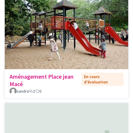
Aménagement Place jean
En cours
d'évaluation
Macé
sandra
2
0