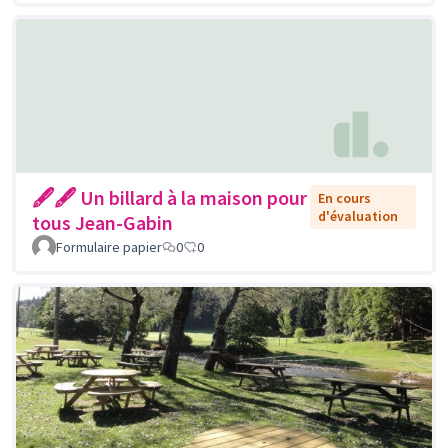
🖋🖋 Un billard à la maison pour
En cours
d'évaluation
tous Jean-Gabin
Formulaire papier
0
0