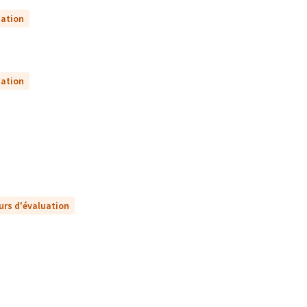
uation
uation
urs d'évaluation