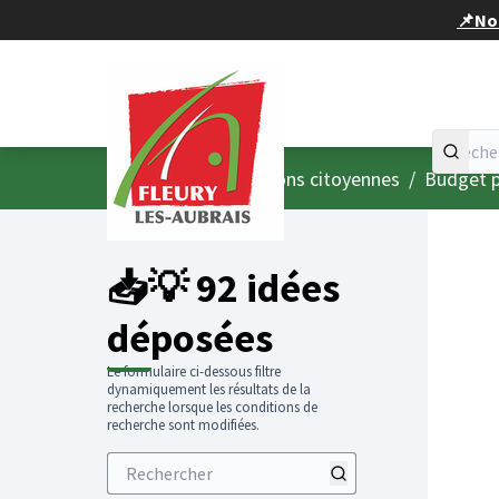
Panneau de gestion des cookies
📌Nou
Accueil
Menu principal
/
Consultations citoyennes
/
Budget p
📥💡 92 idées
déposées
Le formulaire ci-dessous filtre
dynamiquement les résultats de la
recherche lorsque les conditions de
recherche sont modifiées.