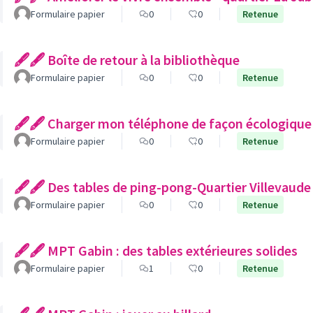
Formulaire papier
0
0
Retenue
🖋🖋 Boîte de retour à la bibliothèque
Formulaire papier
0
0
Retenue
🖋🖋 Charger mon téléphone de façon écologique
Formulaire papier
0
0
Retenue
🖋🖋 Des tables de ping-pong-Quartier Villevaude
Formulaire papier
0
0
Retenue
🖋🖋 MPT Gabin : des tables extérieures solides
Formulaire papier
1
0
Retenue