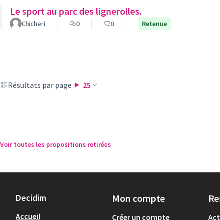
Le sport au parc des lignerolles.
Chicheri
0
0
Retenue
Résultats par page :
25
Voir toutes les propositions retirées
Decidim
Mon compte
Re
Accueil
Créer un compte
Act