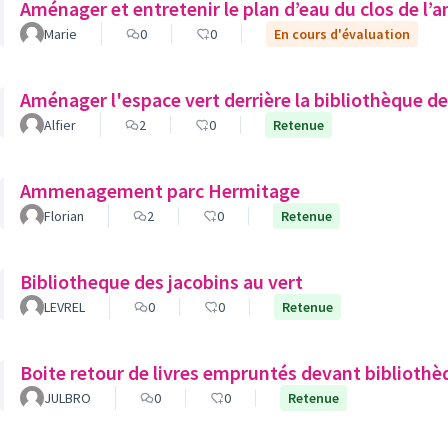
Aménager et entretenir le plan d’eau du clos de l’
Marie
0
0
En cours d'évaluation
Aménager l'espace vert derrière la bibliothèque de
Alfier
2
0
Retenue
Ammenagement parc Hermitage
Florian
2
0
Retenue
Bibliotheque des jacobins au vert
LEVREL
0
0
Retenue
Boite retour de livres empruntés devant bibliothè
JULBRO
0
0
Retenue