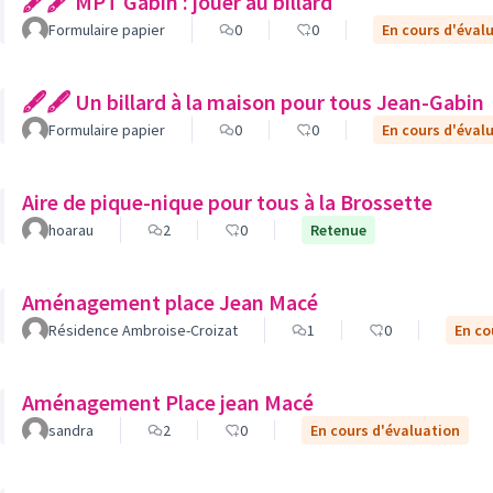
🖋🖋 MPT Gabin : jouer au billard
Formulaire papier
0
0
En cours d'éval
🖋🖋 Un billard à la maison pour tous Jean-Gabin
Formulaire papier
0
0
En cours d'éval
Aire de pique-nique pour tous à la Brossette
hoarau
2
0
Retenue
Aménagement place Jean Macé
Résidence Ambroise-Croizat
1
0
En co
Aménagement Place jean Macé
sandra
2
0
En cours d'évaluation