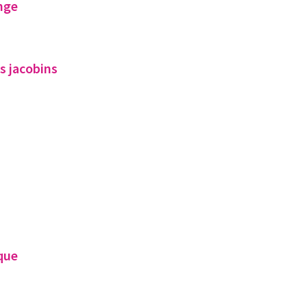
ange
s jacobins
que