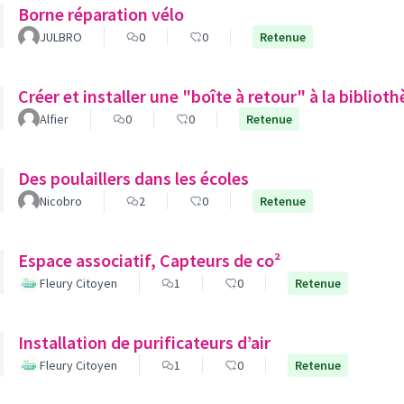
Borne réparation vélo
JULBRO
0
0
Retenue
Créer et installer une "boîte à retour" à la biblio
Alfier
0
0
Retenue
Des poulaillers dans les écoles
Nicobro
2
0
Retenue
Espace associatif, Capteurs de co²
Fleury Citoyen
1
0
Retenue
Installation de purificateurs d’air
Fleury Citoyen
1
0
Retenue