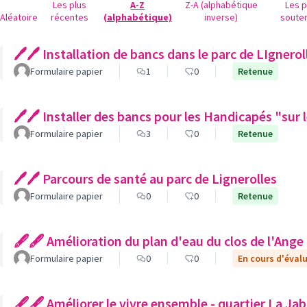
Les plus
A-Z
Z-A (alphabétique
Les p
Aléatoire
récentes
(alphabétique)
inverse)
soute
🖊🖊 Installation de bancs dans le parc de LIgnerol
Formulaire papier
1
0
Retenue
🖊🖊 Installer des bancs pour les Handicapés "sur 
Formulaire papier
3
0
Retenue
🖊🖊 Parcours de santé au parc de Lignerolles
Formulaire papier
0
0
Retenue
🖋🖋 Amélioration du plan d'eau du clos de l'Ange
Formulaire papier
0
0
En cours d'éval
🖋🖋 Améliorer le vivre ensemble - quartier La Ja