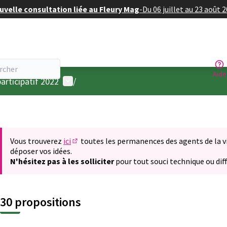
velle consultation liée au Fleury Mag
-
Du 06 juillet au 23 août 
Aide
Menu utilisateur
articipatif 2022
/
Vous trouverez
ici
toutes les permanences des agents de la vil
(S'ouvre dans un nouvel onglet)
déposer vos idées.
N'hésitez pas à les solliciter
pour tout souci technique ou diff
30 propositions