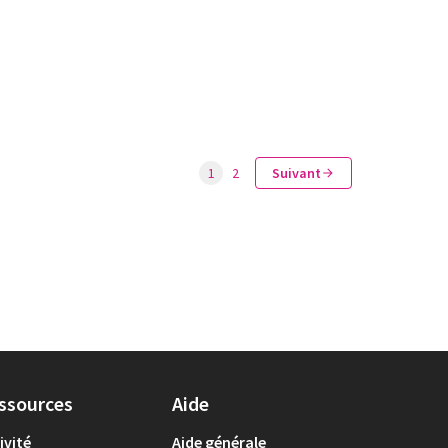
1
2
Suivant
ssources
Aide
ivité
Aide générale