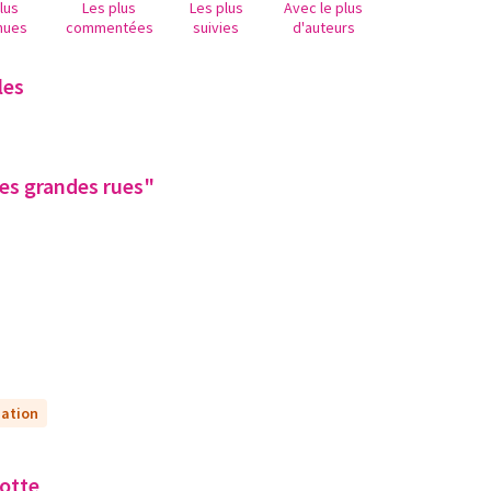
lus
Les plus
Les plus
Avec le plus
nues
commentées
suivies
d'auteurs
les
les grandes rues"
uation
botte