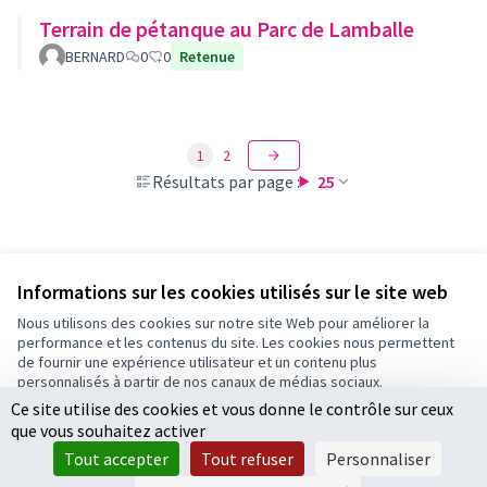
Terrain de pétanque au Parc de Lamballe
BERNARD
0
0
Retenue
1
2
Résultats par page :
25
Voir toutes les propositions retirées
Informations sur les cookies utilisés sur le site web
Nous utilisons des cookies sur notre site Web pour améliorer la
performance et les contenus du site. Les cookies nous permettent
Conditions d'utilisation
de fournir une expérience utilisateur et un contenu plus
Paramètres des cookies
personnalisés à partir de nos canaux de médias sociaux.
Ce site utilise des cookies et vous donne le contrôle sur ceux
Tout accepter
que vous souhaitez activer
Accepter seulement les cookies essentiels
Licence Cre
(Lien extern
Tout accepter
Tout refuser
Personnaliser
(Lien externe)
Site réalisé par
Open Source Politics
grâce au
logiciel libre
Paramètres
(Lien externe)