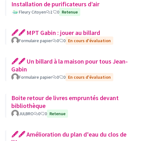
Installation de purificateurs d’air
Fleury Citoyen
1
0
Retenue
🖋🖋 MPT Gabin : jouer au billard
Formulaire papier
0
0
En cours d'évaluation
🖋🖋 Un billard à la maison pour tous Jean-
Gabin
Formulaire papier
0
0
En cours d'évaluation
Boite retour de livres empruntés devant
bibliothèque
JULBRO
0
0
Retenue
🖋🖋 Amélioration du plan d'eau du clos de