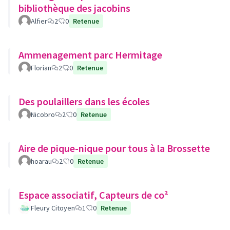
bibliothèque des jacobins
Alfier
2
0
Retenue
Ammenagement parc Hermitage
Florian
2
0
Retenue
Des poulaillers dans les écoles
Nicobro
2
0
Retenue
Aire de pique-nique pour tous à la Brossette
hoarau
2
0
Retenue
Espace associatif, Capteurs de co²
Fleury Citoyen
1
0
Retenue