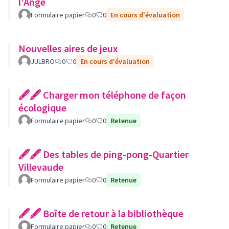
l'Ange
Formulaire papier
0
0
En cours d'évaluation
Nouvelles aires de jeux
JULBRO
0
0
En cours d'évaluation
🖋🖋 Charger mon téléphone de façon
écologique
Formulaire papier
0
0
Retenue
🖋🖋 Des tables de ping-pong-Quartier
Villevaude
Formulaire papier
0
0
Retenue
🖋🖋 Boîte de retour à la bibliothèque
Formulaire papier
0
0
Retenue