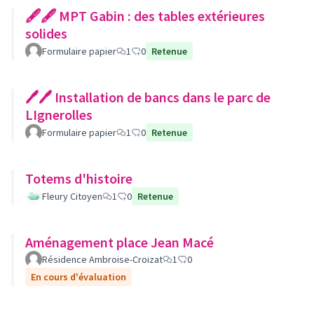
🖋🖋 MPT Gabin : des tables extérieures
solides
Formulaire papier
1
0
Retenue
🖊🖊 Installation de bancs dans le parc de
LIgnerolles
Formulaire papier
1
0
Retenue
Totems d'histoire
Fleury Citoyen
1
0
Retenue
Aménagement place Jean Macé
Résidence Ambroise-Croizat
1
0
En cours d'évaluation