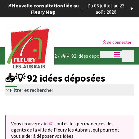
Panneau de gestion des cookies
📌Nouvelle consultation liée au
Du 06 juillet au 23
-
Fleury Mag
août 2026
Se connecter
Menu princi
Menu p
Budget participatif 2022
/
📥💡 92 idées déposées
📥💡 92 idées déposées
Filtrer et rechercher
Vous trouverez
ici
toutes les permanences des
(S'ouvre dans un nouvel onglet)
agents de la ville de Fleury les Aubrais, qui pourront
vous aider à déposer vos idées.