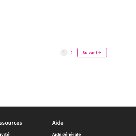
1
2
Suivant
ssources
Aide
ivité
Aide générale