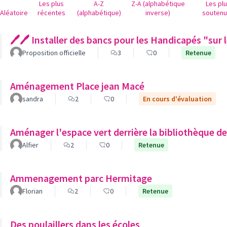
Les plus
A-Z
Z-A (alphabétique
Les pl
Aléatoire
récentes
(alphabétique)
inverse)
souten
🖊🖊 Installer des bancs pour les Handicapés "sur 
Proposition officielle
3
0
Retenue
Aménagement Place jean Macé
sandra
2
0
En cours d'évaluation
Aménager l'espace vert derrière la bibliothèque de
Alfier
2
0
Retenue
Ammenagement parc Hermitage
Florian
2
0
Retenue
Des poulaillers dans les écoles