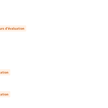
urs d'évaluation
uation
uation