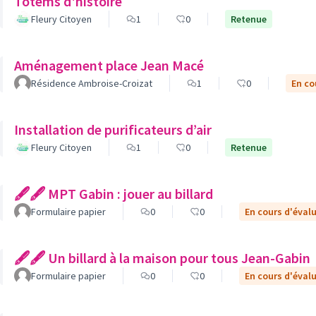
Totems d'histoire
Fleury Citoyen
1
0
Retenue
Aménagement place Jean Macé
Résidence Ambroise-Croizat
1
0
En co
Installation de purificateurs d’air
Fleury Citoyen
1
0
Retenue
🖋🖋 MPT Gabin : jouer au billard
Formulaire papier
0
0
En cours d'éval
🖋🖋 Un billard à la maison pour tous Jean-Gabin
Formulaire papier
0
0
En cours d'éval