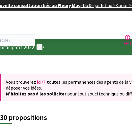
velle consultation liée au Fleury Mag
-
Du 06 juillet au 23 août 
Aide
Menu utilisateur
articipatif 2022
/
Vous trouverez
ici
toutes les permanences des agents de la vil
(S'ouvre dans un nouvel onglet)
déposer vos idées.
N'hésitez pas à les solliciter
pour tout souci technique ou diff
30 propositions