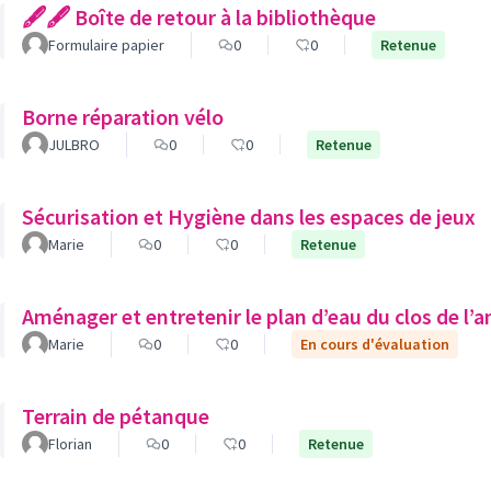
🖋🖋 Boîte de retour à la bibliothèque
Formulaire papier
0
0
Retenue
Borne réparation vélo
JULBRO
0
0
Retenue
Sécurisation et Hygiène dans les espaces de jeux
Marie
0
0
Retenue
Aménager et entretenir le plan d’eau du clos de l’
Marie
0
0
En cours d'évaluation
Terrain de pétanque
Florian
0
0
Retenue