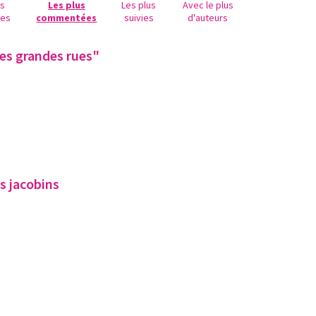
us
Les plus
Les plus
Avec le plus
ues
commentées
suivies
d'auteurs
les grandes rues"
s jacobins