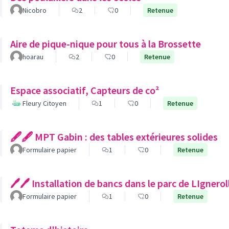
Nicobro
2
0
Retenue
Aire de pique-nique pour tous à la Brossette
hoarau
2
0
Retenue
Espace associatif, Capteurs de co²
Fleury Citoyen
1
0
Retenue
🖋🖋 MPT Gabin : des tables extérieures solides
Formulaire papier
1
0
Retenue
🖊🖊 Installation de bancs dans le parc de LIgnerol
Formulaire papier
1
0
Retenue