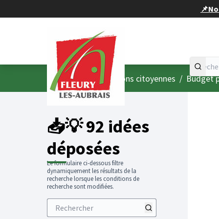
Panneau de gestion des cookies
📌Nou
Accueil
Menu principal
/
Consultations citoyennes
/
Budget p
📥💡 92 idées
déposées
Le formulaire ci-dessous filtre
dynamiquement les résultats de la
recherche lorsque les conditions de
recherche sont modifiées.