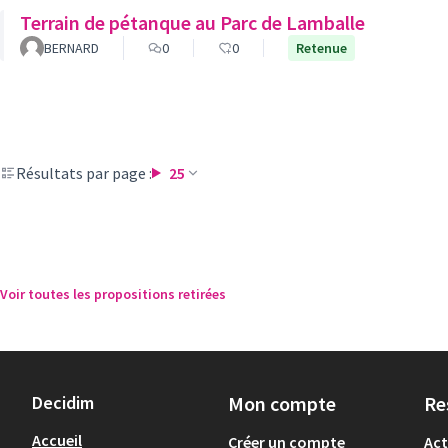
Terrain de pétanque au Parc de Lamballe
BERNARD
0
0
Retenue
Résultats par page :
25
Voir toutes les propositions retirées
Decidim
Mon compte
Re
Accueil
Créer un compte
Act