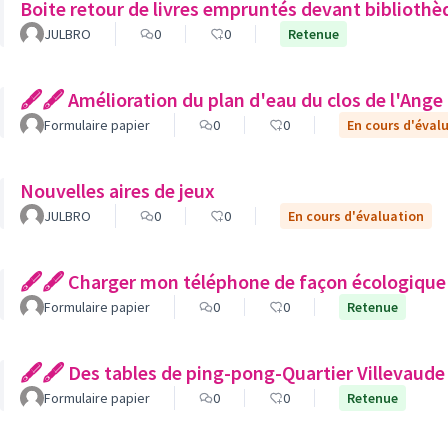
Boite retour de livres empruntés devant bibliothè
JULBRO
0
0
Retenue
🖋🖋 Amélioration du plan d'eau du clos de l'Ange
Formulaire papier
0
0
En cours d'éval
Nouvelles aires de jeux
JULBRO
0
0
En cours d'évaluation
🖋🖋 Charger mon téléphone de façon écologique
Formulaire papier
0
0
Retenue
🖋🖋 Des tables de ping-pong-Quartier Villevaude
Formulaire papier
0
0
Retenue