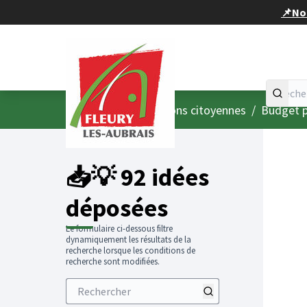
Panneau de gestion des cookies
📌Nou
Accueil
Menu principal
/
Consultations citoyennes
/
Budget p
📥💡 92 idées
déposées
Le formulaire ci-dessous filtre
dynamiquement les résultats de la
recherche lorsque les conditions de
recherche sont modifiées.