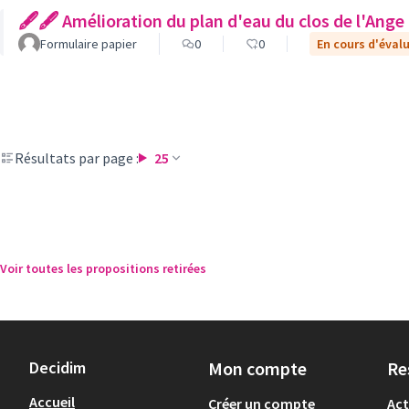
🖋🖋 Amélioration du plan d'eau du clos de l'Ange
Formulaire papier
0
0
En cours d'éval
Résultats par page :
25
Voir toutes les propositions retirées
Decidim
Mon compte
Re
Accueil
Créer un compte
Act