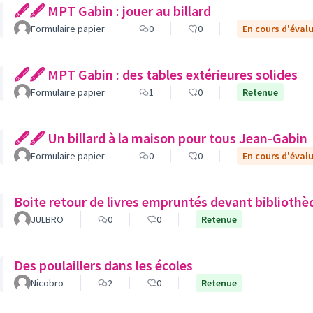
🖋🖋 MPT Gabin : jouer au billard
Formulaire papier
0
0
En cours d'éval
🖋🖋 MPT Gabin : des tables extérieures solides
Formulaire papier
1
0
Retenue
🖋🖋 Un billard à la maison pour tous Jean-Gabin
Formulaire papier
0
0
En cours d'éval
Boite retour de livres empruntés devant bibliothè
JULBRO
0
0
Retenue
Des poulaillers dans les écoles
Nicobro
2
0
Retenue