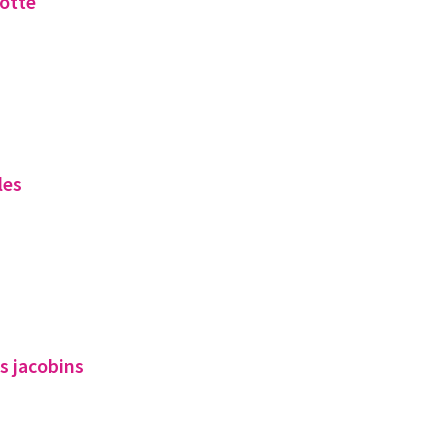
botte
les
s jacobins