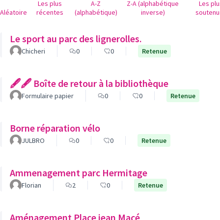
Les plus
A-Z
Z-A (alphabétique
Les pl
Aléatoire
récentes
(alphabétique)
inverse)
soutenu
Le sport au parc des lignerolles.
Chicheri
0
0
Retenue
🖋🖋 Boîte de retour à la bibliothèque
Formulaire papier
0
0
Retenue
Borne réparation vélo
JULBRO
0
0
Retenue
Ammenagement parc Hermitage
Florian
2
0
Retenue
Aménagement Place jean Macé