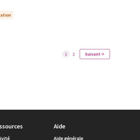
uation
1
2
Suivant
ssources
Aide
ivité
Aide générale