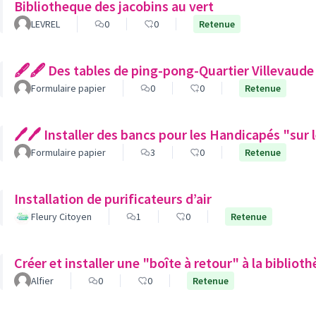
Bibliotheque des jacobins au vert
LEVREL
0
0
Retenue
🖋🖋 Des tables de ping-pong-Quartier Villevaude
Formulaire papier
0
0
Retenue
🖊🖊 Installer des bancs pour les Handicapés "sur 
Formulaire papier
3
0
Retenue
Installation de purificateurs d’air
Fleury Citoyen
1
0
Retenue
Créer et installer une "boîte à retour" à la biblio
Alfier
0
0
Retenue