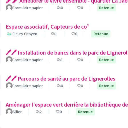
🖋🖋 Améliorer le vivre ensemble - quartier La Ja
Formulaire papier
0
0
Retenue
Espace associatif, Capteurs de co²
Fleury Citoyen
1
0
Retenue
🖊🖊 Installation de bancs dans le parc de LIgnerol
Formulaire papier
1
0
Retenue
🖊🖊 Parcours de santé au parc de Lignerolles
Formulaire papier
0
0
Retenue
Aménager l'espace vert derrière la bibliothèque de
Alfier
2
0
Retenue