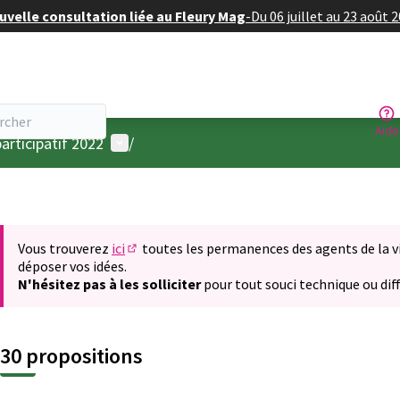
velle consultation liée au Fleury Mag
-
Du 06 juillet au 23 août 
Aide
Menu utilisateur
articipatif 2022
/
Vous trouverez
ici
toutes les permanences des agents de la vil
(S'ouvre dans un nouvel onglet)
déposer vos idées.
N'hésitez pas à les solliciter
pour tout souci technique ou diff
30 propositions