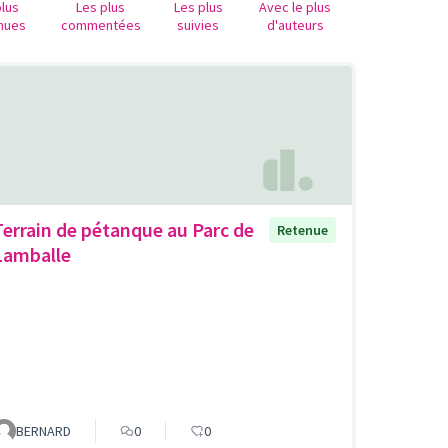
plus
Les plus
Les plus
Avec le plus
nues
commentées
suivies
d'auteurs
Terrain de pétanque au Parc de
Retenue
Lamballe
BERNARD
0
0