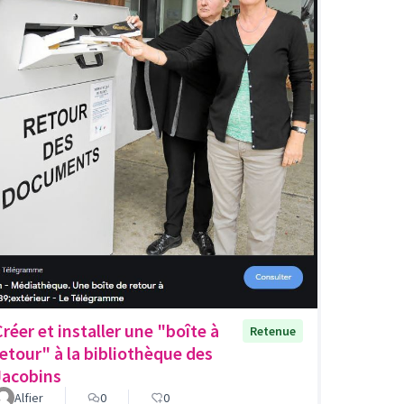
Créer et installer une "boîte à
Retenue
retour" à la bibliothèque des
Jacobins
Alfier
0
0