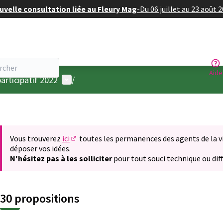
velle consultation liée au Fleury Mag
-
Du 06 juillet au 23 août 
Aide
Menu utilisateur
articipatif 2022
/
Vous trouverez
ici
toutes les permanences des agents de la vil
(S'ouvre dans un nouvel onglet)
déposer vos idées.
N'hésitez pas à les solliciter
pour tout souci technique ou diff
30 propositions