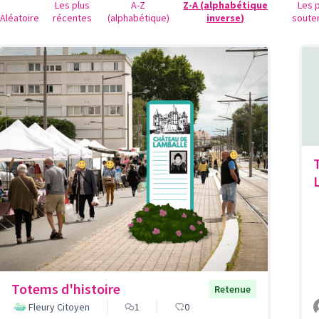
Les plus
A-Z
Z-A (alphabétique
Les 
Aléatoire
récentes
(alphabétique)
inverse)
soute
Totems d'histoire
Retenue
Fleury Citoyen
1
0