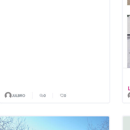
JULBRO
0
0