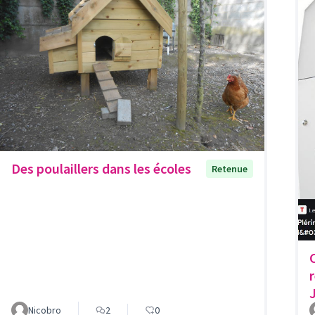
Des poulaillers dans les écoles
Retenue
Nicobro
2
0