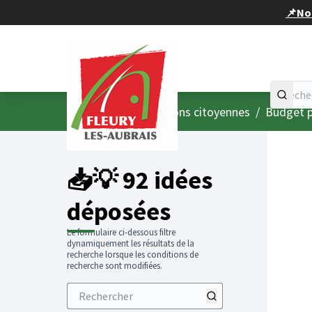
Panneau de gestion des cookies
📌Nou
Accueil
Menu principal
/
Consultations citoyennes
/
Budget p
📥💡 92 idées
déposées
Le formulaire ci-dessous filtre
dynamiquement les résultats de la
recherche lorsque les conditions de
recherche sont modifiées.