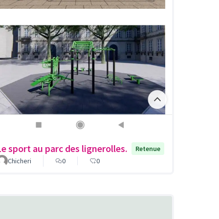
Le sport au parc des lignerolles.
Retenue
Chicheri
0
0