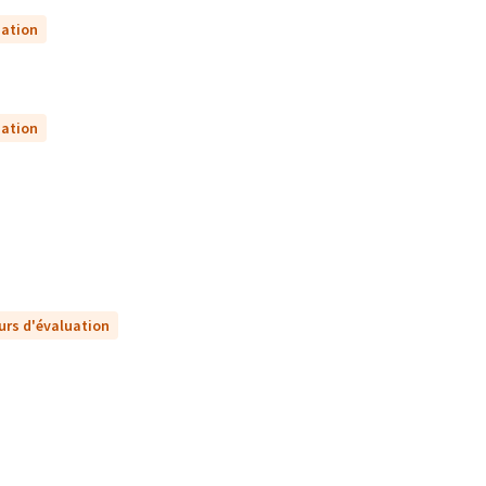
uation
uation
urs d'évaluation