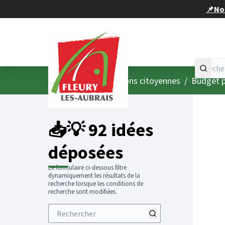
Panneau de gestion des cookies
📌Nou
Accueil
Menu principal
/
Consultations citoyennes
/
Budget p
📥💡 92 idées
déposées
Le formulaire ci-dessous filtre
dynamiquement les résultats de la
recherche lorsque les conditions de
recherche sont modifiées.