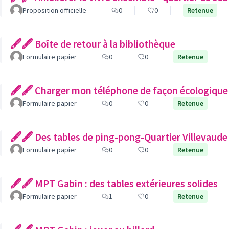
Proposition officielle
0
0
Retenue
🖋🖋 Boîte de retour à la bibliothèque
Formulaire papier
0
0
Retenue
🖋🖋 Charger mon téléphone de façon écologique
Formulaire papier
0
0
Retenue
🖋🖋 Des tables de ping-pong-Quartier Villevaude
Formulaire papier
0
0
Retenue
🖋🖋 MPT Gabin : des tables extérieures solides
Formulaire papier
1
0
Retenue