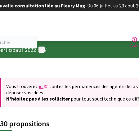
velle consultation liée au Fleury Mag
-
Du 06 juillet au 23 août 
Aide
Menu utilisateur
articipatif 2022
/
Vous trouverez
ici
toutes les permanences des agents de la vil
(S'ouvre dans un nouvel onglet)
déposer vos idées.
N'hésitez pas à les solliciter
pour tout souci technique ou diff
30 propositions