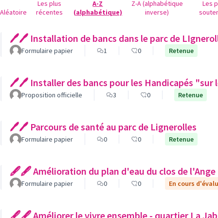
Les plus
A-Z
Z-A (alphabétique
Les p
Aléatoire
récentes
(alphabétique)
inverse)
soute
🖊🖊 Installation de bancs dans le parc de LIgnerol
Formulaire papier
1
0
Retenue
🖊🖊 Installer des bancs pour les Handicapés "sur 
Proposition officielle
3
0
Retenue
🖊🖊 Parcours de santé au parc de Lignerolles
Formulaire papier
0
0
Retenue
🖋🖋 Amélioration du plan d'eau du clos de l'Ange
Formulaire papier
0
0
En cours d'éval
🖋🖋 Améliorer le vivre ensemble - quartier La Ja