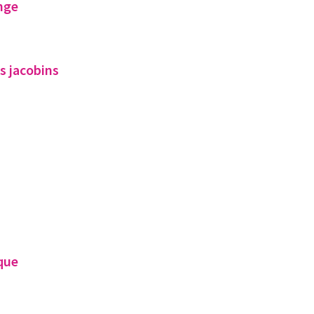
ange
s jacobins
que