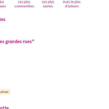
lus
Les plus
Les plus
Avec le plus
nues
commentées
suivies
d'auteurs
les
les grandes rues"
uation
botte