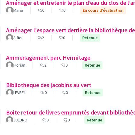
Aménager et entretenir le plan d’eau du clos de l’
Marie
0
0
En cours d'évaluation
Aménager l'espace vert derrière la bibliothèque de
Alfier
2
0
Retenue
Ammenagement parc Hermitage
Florian
2
0
Retenue
Bibliotheque des jacobins au vert
LEVREL
0
0
Retenue
Boite retour de livres empruntés devant bibliothè
JULBRO
0
0
Retenue