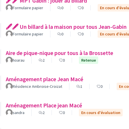
🖋🖋 MPT Gabin : jouer au billard
Formulaire papier
0
0
En cours d'éval
🖋🖋 Un billard à la maison pour tous Jean-Gabin
Formulaire papier
0
0
En cours d'éval
Aire de pique-nique pour tous à la Brossette
hoarau
2
0
Retenue
Aménagement place Jean Macé
Résidence Ambroise-Croizat
1
0
En co
Aménagement Place jean Macé
sandra
2
0
En cours d'évaluation