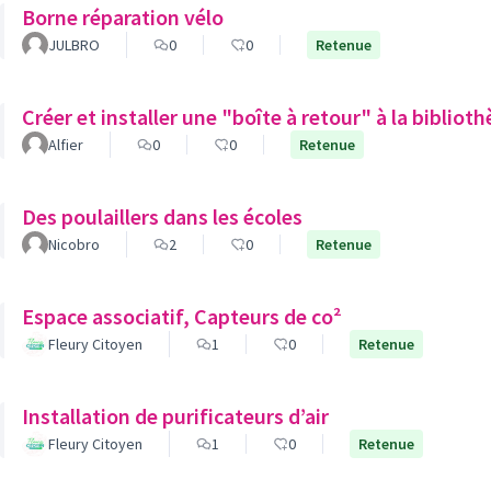
Borne réparation vélo
JULBRO
0
0
Retenue
Créer et installer une "boîte à retour" à la biblio
Alfier
0
0
Retenue
Des poulaillers dans les écoles
Nicobro
2
0
Retenue
Espace associatif, Capteurs de co²
Fleury Citoyen
1
0
Retenue
Installation de purificateurs d’air
Fleury Citoyen
1
0
Retenue