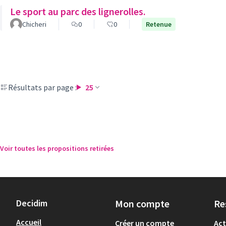
Le sport au parc des lignerolles.
Chicheri
0
0
Retenue
Résultats par page :
25
Voir toutes les propositions retirées
Decidim
Mon compte
Re
Accueil
Créer un compte
Act