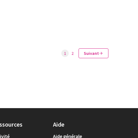
1
2
Suivant
ssources
Aide
ivité
Aide générale