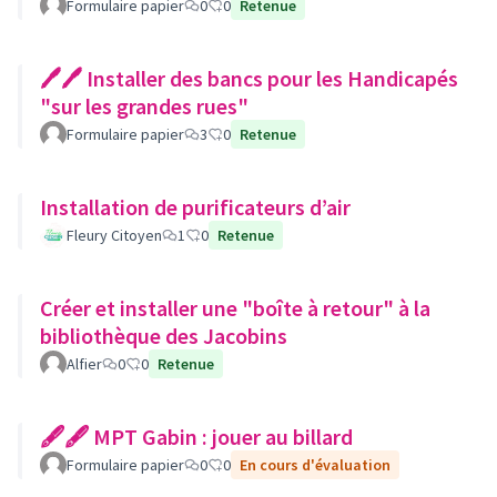
Formulaire papier
0
0
Retenue
🖊🖊 Installer des bancs pour les Handicapés
"sur les grandes rues"
Formulaire papier
3
0
Retenue
Installation de purificateurs d’air
Fleury Citoyen
1
0
Retenue
Créer et installer une "boîte à retour" à la
bibliothèque des Jacobins
Alfier
0
0
Retenue
🖋🖋 MPT Gabin : jouer au billard
Formulaire papier
0
0
En cours d'évaluation