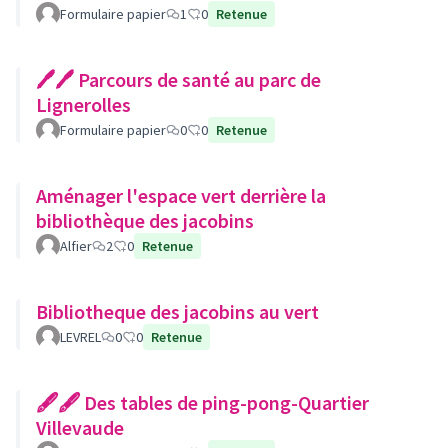
Formulaire papier
1
0
Retenue
🖊🖊 Parcours de santé au parc de
Lignerolles
Formulaire papier
0
0
Retenue
Aménager l'espace vert derrière la
bibliothèque des jacobins
Alfier
2
0
Retenue
Bibliotheque des jacobins au vert
LEVREL
0
0
Retenue
🖋🖋 Des tables de ping-pong-Quartier
Villevaude