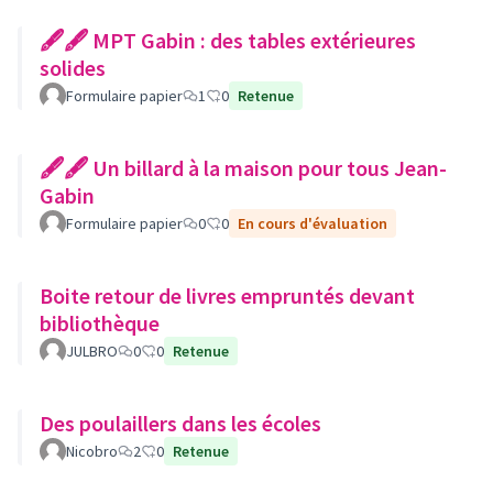
🖋🖋 MPT Gabin : des tables extérieures
solides
Formulaire papier
1
0
Retenue
🖋🖋 Un billard à la maison pour tous Jean-
Gabin
Formulaire papier
0
0
En cours d'évaluation
Boite retour de livres empruntés devant
bibliothèque
JULBRO
0
0
Retenue
Des poulaillers dans les écoles
Nicobro
2
0
Retenue