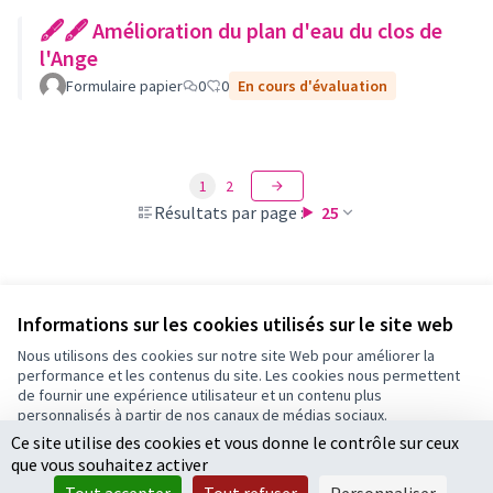
🖋🖋 Amélioration du plan d'eau du clos de
l'Ange
Formulaire papier
0
0
En cours d'évaluation
1
2
Résultats par page :
25
Voir toutes les propositions retirées
Informations sur les cookies utilisés sur le site web
Nous utilisons des cookies sur notre site Web pour améliorer la
performance et les contenus du site. Les cookies nous permettent
Conditions d'utilisation
de fournir une expérience utilisateur et un contenu plus
Paramètres des cookies
personnalisés à partir de nos canaux de médias sociaux.
Ce site utilise des cookies et vous donne le contrôle sur ceux
Tout accepter
que vous souhaitez activer
Accepter seulement les cookies essentiels
Licence Cre
(Lien extern