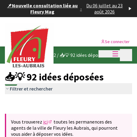
Panneau de gestion des cookies
📌Nouvelle consultation liée au
Du 06 juillet au 23
-
Fleury Mag
août 2026
Se connecter
Menu princi
Menu p
Budget participatif 2022
/
📥💡 92 idées déposées
📥💡 92 idées déposées
Filtrer et rechercher
Vous trouverez
ici
toutes les permanences des
(S'ouvre dans un nouvel onglet)
agents de la ville de Fleury les Aubrais, qui pourront
vous aider à déposer vos idées.