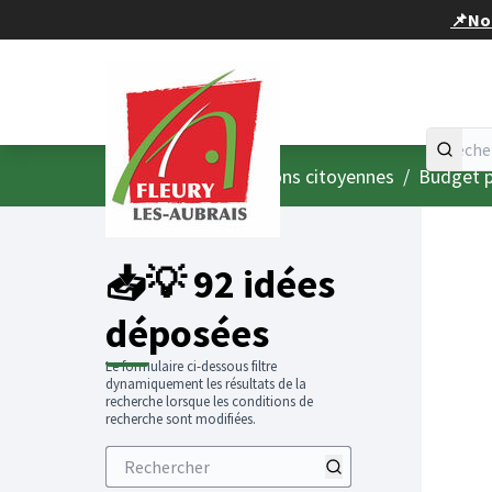
Panneau de gestion des cookies
📌Nou
Accueil
Menu principal
/
Consultations citoyennes
/
Budget p
📥💡 92 idées
déposées
Le formulaire ci-dessous filtre
dynamiquement les résultats de la
recherche lorsque les conditions de
recherche sont modifiées.