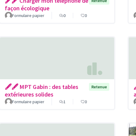
🖋🖋 Charger mon téléphone de
Retenue
façon écologique
Formulaire papier
0
0
🖋🖋 MPT Gabin : des tables
Retenue
extérieures solides
a
Formulaire papier
1
0