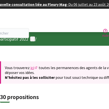
velle consultation liée au Fleury Mag
-
Du 06 juillet au 23 août 
Aide
Menu utilisateur
articipatif 2022
/
Vous trouverez
ici
toutes les permanences des agents de la vil
(S'ouvre dans un nouvel onglet)
déposer vos idées.
N'hésitez pas à les solliciter
pour tout souci technique ou diff
30 propositions