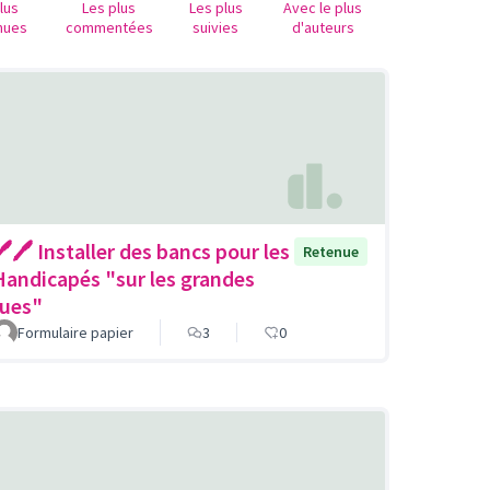
lus
Les plus
Les plus
Avec le plus
nues
commentées
suivies
d'auteurs
🖊🖊 Installer des bancs pour les
Retenue
Handicapés "sur les grandes
rues"
Formulaire papier
3
0