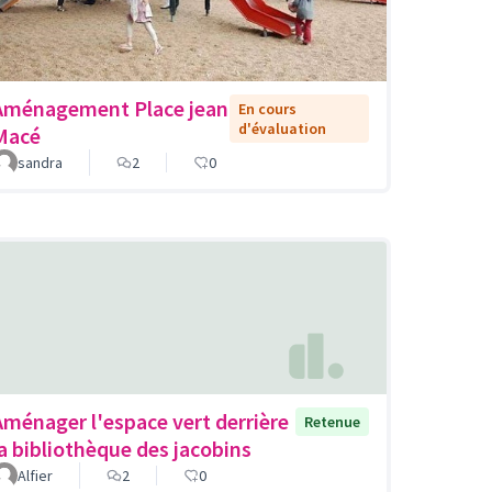
Aménagement Place jean
En cours
d'évaluation
Macé
sandra
2
0
Aménager l'espace vert derrière
Retenue
la bibliothèque des jacobins
Alfier
2
0