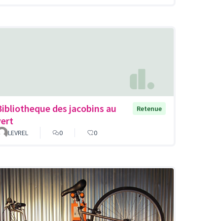
Bibliotheque des jacobins au
Retenue
vert
LEVREL
0
0