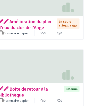
🖋🖋 Amélioration du plan
En cours
d'évaluation
d'eau du clos de l'Ange
Formulaire papier
0
0
🖋🖋 Boîte de retour à la
Retenue
bibliothèque
Formulaire papier
0
0