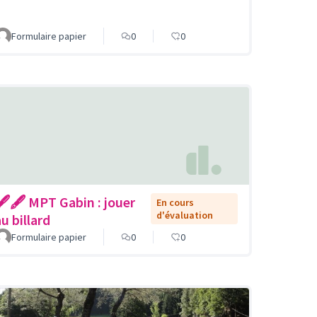
Formulaire papier
0
0
🖋🖋 MPT Gabin : jouer
En cours
d'évaluation
u billard
Formulaire papier
0
0