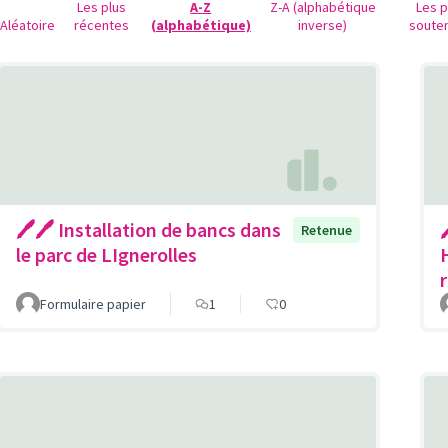
Les plus
A-Z
Z-A (alphabétique
Les p
Aléatoire
récentes
(alphabétique)
inverse)
soute
🖊🖊 Installation de bancs dans
Retenue
le parc de LIgnerolles
Formulaire papier
1
0