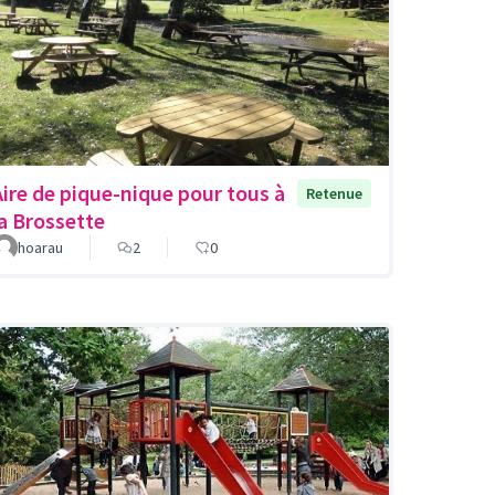
Aire de pique-nique pour tous à
Retenue
la Brossette
hoarau
2
0