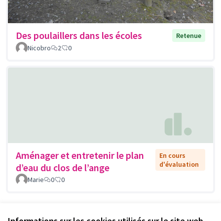
Des poulaillers dans les écoles
Retenue
Nicobro
2
0
Aménager et entretenir le plan
En cours
d'évaluation
d’eau du clos de l’ange
Marie
0
0
Voir toutes les propositions retirées
Informations sur les cookies utilisés sur le site web