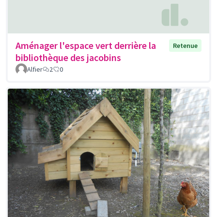
Aménager l'espace vert derrière la
Retenue
bibliothèque des jacobins
Alfier
2
0