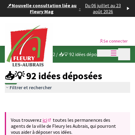
Panneau de gestion des cookies
📌Nouvelle consultation liée au
Du 06 juillet au 23
-
Fleury Mag
août 2026
Se connecter
Menu princi
Menu p
Budget participatif 2022
/
📥💡 92 idées déposées
📥💡 92 idées déposées
Filtrer et rechercher
Vous trouverez
ici
toutes les permanences des
(S'ouvre dans un nouvel onglet)
agents de la ville de Fleury les Aubrais, qui pourront
vous aider à déposer vos idées.