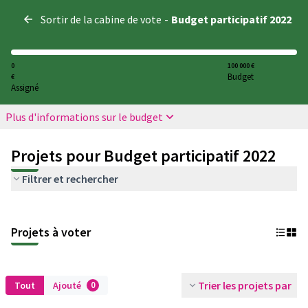
Panneau de gestion des cookies
Sortir de la cabine de vote
-
Budget participatif 2022
0
100 000 €
Budget
€
Assigné
Plus d'informations sur le budget
Projets pour Budget participatif 2022
Filtrer et rechercher
Projets à voter
Trier les projets par
Tout
Ajouté
0