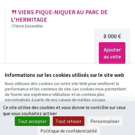
🍴 VIENS PIQUE-NIQUER AU PARC DE
L'HERMITAGE
Vivre Ensemble
8 000 €
Ajouter
au vote
Informations sur les cookies utilisés sur le site web
🏕 SE REPOSER À LA PLACE JEAN-MACÉ
Nous utilisons des cookies sur notre site Web pour améliorer la
performance et les contenus du site. Les cookies nous permettent
Vivre Ensemble
de fournir une expérience utilisateur et un contenu plus
70 000 €
personnalisés à partir de nos canaux de médias sociaux.
Ce site utilise des cookies et vous donne le contrôle sur ceux
Tout accepter
Ajouter
que vous souhaitez activer
Accepter seulement les cookies essentiels
au vote
Tout accepter
Tout refuser
Personnaliser
Voter pour le budget
Paramètres
Politique de confidentialité