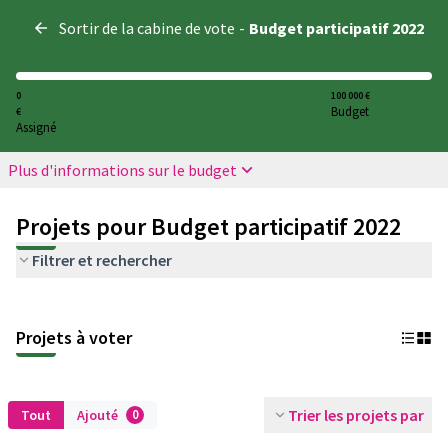
Panneau de gestion des cookies
Sortir de la cabine de vote
-
Budget participatif 2022
0
100 000 €
Budget
€
Assigné
Plus d'informations sur le budget
Projets pour Budget participatif 2022
Filtrer et rechercher
Projets à voter
Trier les projets par
Tout
Ajouté
0