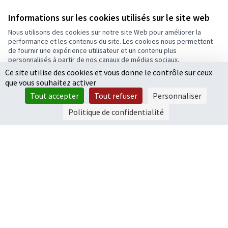
👃🏼 DES PURIFICATEURS D'AIR POUR
Informations sur les cookies utilisés sur le site web
TOUS
Nous utilisons des cookies sur notre site Web pour améliorer la
Le projet soumis au vote consiste à installer des
performance et les contenus du site. Les cookies nous permettent
purificateurs d’air dans les crèches et haltes-garderies
de fournir une expérience utilisateur et un contenu plus
et dans la salle...
personnalisés à partir de nos canaux de médias sociaux.
Santé
Ce site utilise des cookies et vous donne le contrôle sur ceux
Tout accepter
16 000 €
que vous souhaitez activer
Ajouter au vote
Accepter seulement les cookies essentiels
Tout accepter
Tout refuser
Personnaliser
Voter pour le budget
Paramètres
Politique de confidentialité