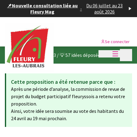
Panneau de gestion des cookies
📌Nouvelle consultation liée au
Du 06 juillet au 23
-
Fleury Mag
août 2026
Se connecter
Menu princi
Menu p
Budget participatif 2023
/
💡 57 idées déposées
Cette proposition a été retenue parce que :
Après une période d’analyse, la commission de revue de
projet du budget participatif fleuryssois a retenu votre
proposition.
Ainsi, votre idée sera soumise au vote des habitants du
24 avril au 19 mai prochain.