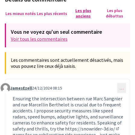
Les plus
Les plus
Les mieux notés
Les plus récents
anciens
débattus
Vous ne voyez qu'un seul commentaire
Voir tous les commentaires
Les commentaires sont actuellement désactivés, mais
vous pouvez lire ceux déjà saisis.
JamesEzell
24/12/2024 08:15
…
Commentaire 969
Ensuring the intersection between rue Marc Sangnier
and rue Marcellin Berthelot is crucial due to frequent
accidents. I propose security measures like speed
radars, speed bumps, adaptive lights, and surveillance
cameras to enhance safety for residents. Speaking of
safety and thrills, try the
https://snowrider-3d.io/
(Lien ext
game for an exhilarating ride experience—just make